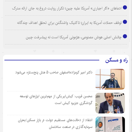
ادعاهای «کار اجباری» آمریکا علیه چین؛ تکرار روایت دروغ به جای ارائه مدرک
توقف حملات آمریکا به ایران؛ تاکتیک واشنگتن برای تحقق اهداف چندگانه
چالش اصلی هوش مصنوعی، هژمونی آمریکا است نه پیشرفت چین
راه و مسکن
دکتر امیر کرمزاده؛اصفهان صاحب ۵ هتل پنج‌ستاره می‌شود
محسن قریب: کیش‌ایر یکی از مهم‌ترین ابزارهای توسعه
گردشگری جزیره کیش است
انتقاد از دخالت‌های مستقیم دولت در بازار مسکن/بحران
سرمایه‌گذاری در صنعت ساختمان