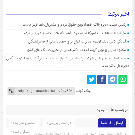
اخبار مرتبط
رئیس هیئت مدیره بانک اقتصادنوین:حقوق مردم و مشتریان،خط قرمز ماست
مذاکره تا آستانه حمله آمریکا ادامه دارد/ فشار اقتصادی «صدچندان» بر مردم
آمادگی کامل بانک توسعه صادرات ایران برای حمایت مالی از صادرکنندگان
محمود شایان بهترین گزینه انتخاب دکتر همتی در مدیریت بانک های کشور
پیام تسلیت مدیرعامل شرکت پتروشیمی شیراز به مناسبت درگذشت رضا دولت آبادی
مدیرعامل بانک ملت
لینک کوتاه
برچسب ها :
ناموجود
ارسال نظر شما
در انتظار بررسی : 0
مجموع نظرات : 0
انتشار یافته : 0
نظرات ارسال شده توسط شما، پس از تایید توسط مدیران سایت