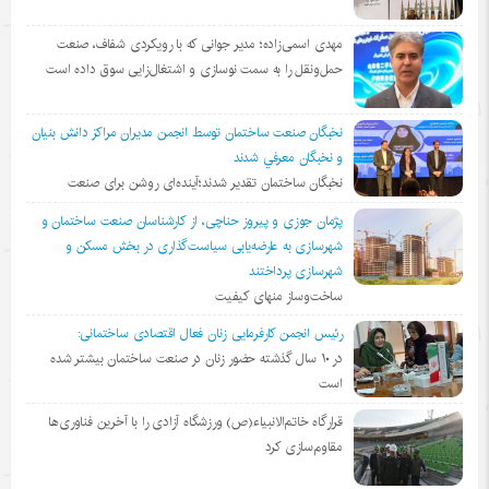
مهدی اسمی‌زاده؛ مدیر جوانی که با رویکردی شفاف، صنعت
حمل‌ونقل را به سمت نوسازی و اشتغال‌زایی سوق داده است
نخبگان صنعت ساختمان توسط انجمن مديران مراكز دانش بنيان
و نخبگان معرفي شدند
نخبگان ساختمان تقدیر شدند؛آینده‌ای روشن برای صنعت
پژمان جوزی و پیروز حناچی، از کارشناسان صنعت ساختمان و
شهرسازی به عارضه‌یابی سیاست‌گذاری در بخش مسکن و
شهرسازی پرداختند
ساخت‌وساز منهای کیفیت
رئیس انجمن کارفرمایی زنان فعال اقتصادی ساختمانی:
در ١٠ سال گذشته حضور زنان در صنعت ساختمان بیشتر شده
است
قرارگاه خاتم‌الانبیاء(ص) ورزشگاه آزادی را با آخرین فناوری‌ها
مقاوم‌سازی کرد