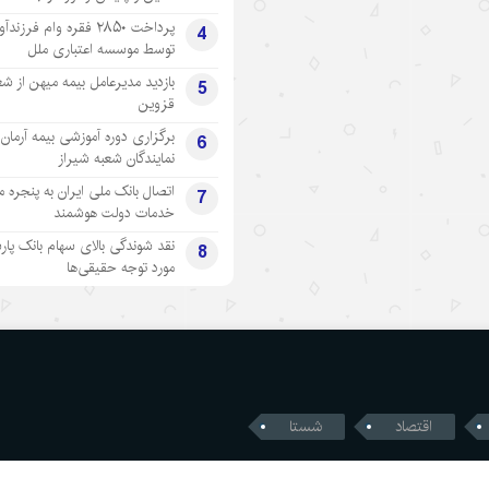
پرداخت ۲۸۵۰ فقره وام فرزند
4
توسط موسسه اعتباری ملل
بازدید مدیرعامل بیمه میهن از شع
5
قزوین
برگزاری دوره آموزشی بیمه آرمان 
6
نمایندگان شعبه شیراز
اتصال بانک ملی ایران به پنجره 
7
خدمات دولت هوشمند
نقد شوندگی بالای سهام بانک پار
8
مورد توجه حقیقی‌ها
اقتصاد
شستا