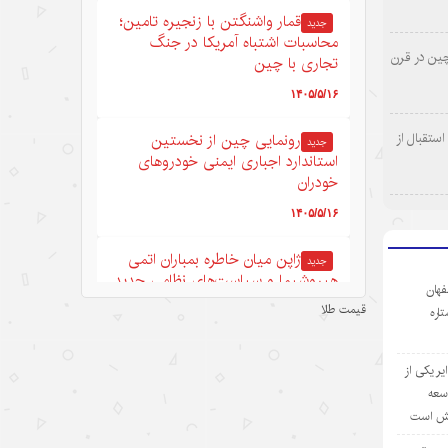
قمار واشنگتن با زنجیره تامین؛
جدید
محاسبات اشتباه آمریکا در جنگ
چین در قرن
تجاری با چین
۱۴۰۵/۵/۱۶
ستقبال از
رونمایی چین از نخستین
جدید
استاندارد اجباری ایمنی خودروهای
خودران
۱۴۰۵/۵/۱۶
ژاپن میان خاطره بمباران اتمی
جدید
هیروشیما و سیاست‌های نظامی جدید
فهان
قیمت طلا
ستاره
۱۴۰۵/۵/۱۶
نگاهی به رشد اقتصاد چین در سایه
ر یکی از
تنش‌های ایران و آمریکا
وسعه
۱۴۰۵/۵/۱۶
یش است