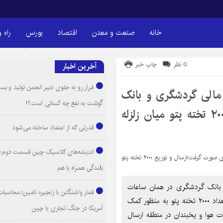
خانه
صنعت و معدن
اقتصاد
بورس
راه 
0 نظر
چاپ خبر
آخرین اخبار
فرار رو به جلوی دبیر انجمن تولید و بست
مالی گردشگری و بانک
گوشت به نفع چه کسانی است؟!
گردشگری صورت گرفت؛ارسال و توزیع ۲۰۰۰ تخته پتو میان زلزله
قدرتی که از اعتماد ساخته می‌شود
اندیشه‌های کلاسیک چین قسمت دوم: 
بالندگی همراه با هم
 بانک گردشگری در همان ساعات
قمار واشنگتن با زنجیره تامین؛ محاسبات
اولیه وقوع زلزله و بنابر دستور رییس گروه مالی گردشگری تعداد ۲۰۰۰ تخته پتو به منظور کمک
آمریکا در جنگ تجاری با چین
ت هوا و یخبندان در منطقه ارسال