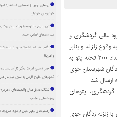
رونمایی چین از نخستین استاندارد اجبا
خودروهای خودران
ژاپن میان خاطره بمباران اتمی هیروشیما
وه مالی گردشگری و
سیاست‌های نظامی جدید
وقوع زلزله و بنابر
نگاهی به رشد اقتصاد چین در سایه تنش
دستور رییس گروه مالی گردشگری تعداد ۲۰۰۰ تخته پتو به
و آمریکا
 زدگان شهرستان خوی
چتر امنیتی آمریکا دیگر کارآمد نیست
کشورهای خلیج فارس به سوی موازنه راهبر
ه ارسال شد.
 گردشگری، پتوهای
شکاف عمیق میان واقعیت‌های «هرمز» 
روایت‌سازی ترامپ
رهنمودهای رهبر چین در مورد ضرورت ت
با زلزله زدگان خوی