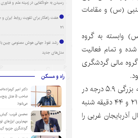
رسیدن به خودکفایی در زمینه علم و فناوری
النبی (س) و مقامات
هفت راهکار برای تقویت روابط ایران و 
۲۱
س) وابسته به گروه
رشد نفوذ جهانی هوش مصنوعی چین با ا
ز سال ۹۳ تاسیس شده و تمام فعالیت
مدل‌های جدید
گروه مالی گردشگری
د.
راه و مسکن
این گزارش حاکیست: زمین لرزه ای به بزرگی ۵.۹ درجه در
دکتر امیر کرمزاده؛اص
صاحب ۵ هتل پنج‌
مقیاس امواج درونی ( ریشتر) ساعت ۲۱ و ۴۴ دقیقه شنبه
می‌شود
ل آذربایجان غربی را
محسن قریب: کیش‌ای
مهم‌ترین ابزارهای ت
گردشگری جزیره ک