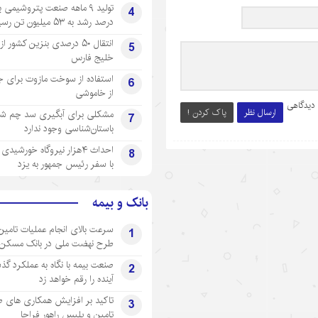
4
درصد رشد به ۵۳ میلیون تن رسید
انتقال ۵۰ درصدی بنزین کشور ا
5
خلیج فارس
استفاده از سوخت مازوت برای ج
6
از خاموشی
 دیدگاهی
ارسال نظر
پاک کردن !
مشکلی برای آبگیری سد چم شیر
7
باستان‌شناسی وجود ندارد
احداث ۴هزار نیروگاه خورشید
8
با سفر رئیس جمهور به یزد
بانک و بیمه
سرعت بالای انجام عملیات تامین
1
طرح نهضت ملی در بانک مسکن
صنعت بیمه با نگاه به عملکرد گذ
2
آینده را رقم خواهد زد
تاکید بر افزایش همکاری های 
3
تامین و پلیس راهور فراجا