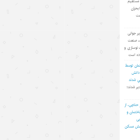
ی مستقیم
چتر امنیتی آمریکا دیگر کارآمد نیست؛
چرخش کشورهای خلیج فارس به
بحران
سوی موازنه راهبردی
عت
۱۴۰۵/۵/۱۶
یر جوانی
شکاف عمیق میان واقعیت‌های «هرمز»
ف، صنعت
و روایت‌سازی ترامپ
 نوسازی و
اده است
۱۴۰۵/۵/۱۵
مان توسط
رهنمودهای رهبر چین در مورد ضرورت
 دانش
تسریع روند رسیدن به خودکفایی در
في شدند
زمینه علم و فناوری
یر شدند؛
۱۴۰۵/۵/۱۵
 حناچی، از
هفت راهکار برای تقویت روابط ایران و
ختمان و
چین در قرن ۲۱
بی
۱۴۰۵/۵/۱۵
بخش مسکن
رشد نفوذ جهانی هوش مصنوعی چین