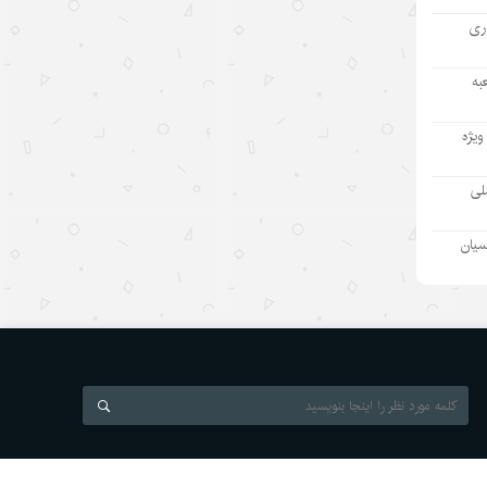
بازار “داغ” جهانی با محصولات “خنک
کننده” چینی
آوری
۱۴۰۵/۵/۱۲
به
مینی‌درام‌های هوش مصنوعی چین در
مسیر فتح بازار جهانی
ویژه
۱۴۰۵/۵/۱۲
ملی
آمریکا با تحریم چین و مقصرتراشی به
دنبال چیست؟
سیان
۱۴۰۵/۵/۱۲
«مدرسه» ربات‌ها در چین؛ پلی میان
آزمایشگاه و دنیای واقعی
۱۴۰۵/۵/۱۲
«اندیشه‌های کلاسیک چین» قسمت
اول: «همگام شدن در یک سفر
مشترک»