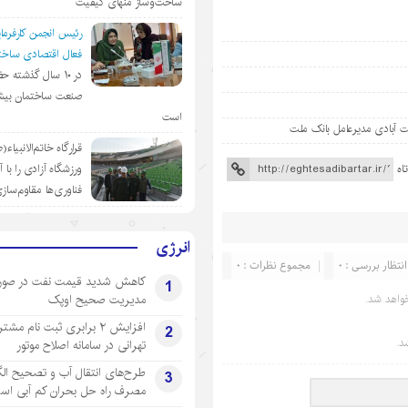
ساخت‌وساز منهای کیفیت
رئیس انجمن کارفرمای
فعال اقتصادی ساختم
در ١٠ سال گذشته ح
صنعت ساختمان بیش
است
 آبادی مدیرعامل بانک ملت
قرارگاه خاتم‌الانبیاء
اه
ورزشگاه آزادی را با 
فناوری‌ها مقاوم‌ساز
انرژی
انتظار بررسی : 0
مجموع نظرات : 0
کاهش شدید قیمت نفت در صور
1
مدیریت صحیح اوپک
واهد شد.
افزایش ۲ برابری ثبت نام مشت
2
د.
تهرانی‌ در سامانه اصلاح موتور
طرح‌های انتقال آب و تصحیح ال
3
مصرف راه حل بحران کم آبی اس