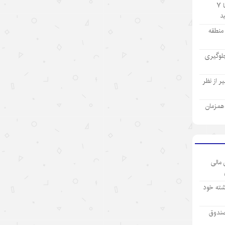
تولید ۹ ماهه صنعت پتروشیمی با ۷
۱۴۰۵/۵/۱۵
چالش اصلی هوش مصنوعی، هژمونی
ز منطقه
آمریکا است نه پیشرفت چین
لوگیری
۱۴۰۵/۵/۱۳
روایت‌سازی غرب علیه اقتصاد چین؛
 از نظر
پوششی برای سیاست‌های
حمایت‌گرایانه
ی همزمان
۱۴۰۵/۵/۱۳
گردشگری دریایی چین؛ پیوند فناوری،
شیلات و اقتصاد تابستانی
 مالی
۱۴۰۵/۵/۱۳
رکورد تازه تجارت خارجی چین
شته خود
۱۴۰۵/۵/۱۲
صندوق