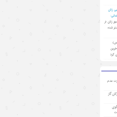
با استقبال از مدل‌های جدید
ی زنان
۱۴۰۵/۵/۱۵
انی:
ضور زنان در
تجارت خدمات چین در مسیر صعود؛
تر شده
سهم بالای صادرات دانش‌بنیان
۱۴۰۵/۵/۱۵
(ص)
آخرین
کرایه خودروهای هوشمند در چین؛
سفری به آینده با قیمت امروز
ی کرد
۱۴۰۵/۵/۱۵
ادعاهای «کار اجباری» آمریکا علیه
چین؛ تکرار روایت دروغ به جای ارائه
ت عدم
مدرک
رکان گاز
۱۴۰۵/۵/۱۵
توقف حملات آمریکا به ایران؛ تاکتیک
گوی
واشنگتن برای تحقق اهداف چندگانه
ت