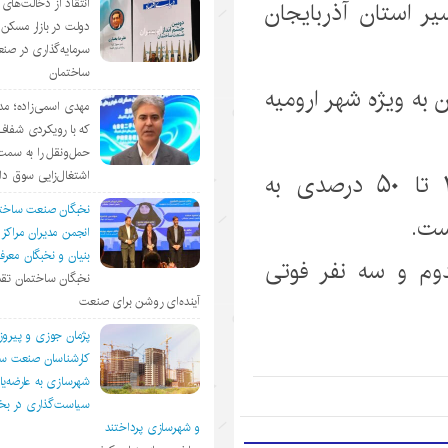
 استان آذربایجان
انتقاد از دخالت‌ها
دولت در بازار مسکن/
سرمایه‌گذاری در صن
ساختمان
 به ویژه شهر ارومیه
مهدی اسمی‌زاده؛ مد
که با رویکردی شفا
حمل‌ونقل را به سمت
زلزله خوی سبب آسیب رسیدن ۲۰ تا ۵۰ درصدی به
اشتغال‌زایی سوق د
نخبگان صنعت ساخت
انجمن مديران مراكز
بنيان و نخبگان معر
آمار این زلزله ۸۱۶ مصدوم و سه نفر فوتی
نخبگان ساختمان تقد
آینده‌ای روشن برای صنعت
پژمان جوزی و پیروز
کارشناسان صنعت سا
شهرسازی به عارضه‌یا
سیاست‌گذاری در 
و شهرسازی پرداختند