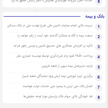
احداث ۴هزار نیروگاه خورشیدی همزمان با سفر رئیس جمهور به یزد
8
بانک و بیمه
سرعت بالای انجام عملیات تامین مالی طرح نهضت ملی در بانک مسکن
1
صنعت بیمه با نگاه به عملکرد گذشته خود آینده را رقم خواهد زد
2
تاکید بر افزایش همکاری های صندوق تامین و پلیس راهور فراجا
3
پرداخت ۲۸۵۰ فقره وام فرزندآوری توسط موسسه اعتباری ملل
4
بازدید مدیرعامل بیمه میهن از شعبه قزوین
5
برگزاری دوره آموزشی بیمه آرمان ویژه نمایندگان شعبه شیراز
6
اتصال بانک ملی ایران به پنجره ملی خدمات دولت هوشمند
7
نقد شوندگی بالای سهام بانک پارسیان مورد توجه حقیقی‌ها
8