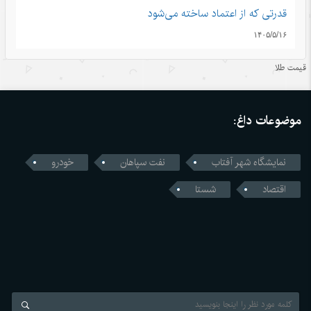
قدرتی که از اعتماد ساخته می‌شود
۱۴۰۵/۵/۱۶
اندیشه‌های کلاسیک چین قسمت دوم: رشد و بالندگی همراه با
قیمت طلا
هم
۱۴۰۵/۵/۱۶
موضوعات داغ:
قمار واشنگتن با زنجیره تامین؛ محاسبات اشتباه آمریکا در جنگ
تجاری با چین
نمایشگاه شهر آفتاب
نفت سپاهان
خودرو
۱۴۰۵/۵/۱۶
اقتصاد
شستا
رونمایی چین از نخستین استاندارد اجباری ایمنی خودروهای
خودران
۱۴۰۵/۵/۱۶
ژاپن میان خاطره بمباران اتمی هیروشیما و سیاست‌های نظامی
جدید
۱۴۰۵/۵/۱۶