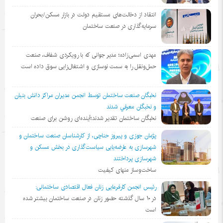
انتقاد از دخالت‌های مستقیم دولت در بازار مسکن/بحران
سرمایه‌گذاری در صنعت ساختمان
مهدی اسمی‌زاده؛ مدیر جوانی که با رویکردی شفاف، صنعت
حمل‌ونقل را به سمت نوسازی و اشتغال‌زایی سوق داده است
نخبگان صنعت ساختمان توسط انجمن مديران مراكز دانش بنيان
و نخبگان معرفي شدند
نخبگان ساختمان تقدیر شدند؛آینده‌ای روشن برای صنعت
پژمان جوزی و پیروز حناچی، از کارشناسان صنعت ساختمان و
شهرسازی به عارضه‌یابی سیاست‌گذاری در بخش مسکن و
شهرسازی پرداختند
ساخت‌وساز منهای کیفیت
رئیس انجمن کارفرمایی زنان فعال اقتصادی ساختمانی:
در ١٠ سال گذشته حضور زنان در صنعت ساختمان بیشتر شده
است