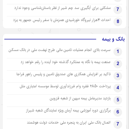
مشکلی برای آبگیری سد چم شیر از نظر باستان‌شناسی وجود ندارد
7
احداث ۴هزار نیروگاه خورشیدی همزمان با سفر رئیس جمهور به یزد
8
بانک و بیمه
سرعت بالای انجام عملیات تامین مالی طرح نهضت ملی در بانک مسکن
1
صنعت بیمه با نگاه به عملکرد گذشته خود آینده را رقم خواهد زد
2
تاکید بر افزایش همکاری های صندوق تامین و پلیس راهور فراجا
3
پرداخت ۲۸۵۰ فقره وام فرزندآوری توسط موسسه اعتباری ملل
4
بازدید مدیرعامل بیمه میهن از شعبه قزوین
5
برگزاری دوره آموزشی بیمه آرمان ویژه نمایندگان شعبه شیراز
6
اتصال بانک ملی ایران به پنجره ملی خدمات دولت هوشمند
7