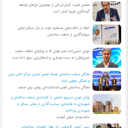
محسن قریب: کیش‌ایر یکی از مهم‌ترین ابزارهای توسعه
گردشگری جزیره کیش است
انتقاد از دخالت‌های مستقیم دولت در بازار مسکن/بحران
سرمایه‌گذاری در صنعت ساختمان
مهدی اسمی‌زاده؛ مدیر جوانی که با رویکردی شفاف، صنعت
حمل‌ونقل را به سمت نوسازی و اشتغال‌زایی سوق داده است
نخبگان صنعت ساختمان توسط انجمن مديران مراكز دانش بنيان
و نخبگان معرفي شدند
نخبگان ساختمان تقدیر شدند؛آینده‌ای روشن برای صنعت
پژمان جوزی و پیروز حناچی، از کارشناسان صنعت ساختمان و
شهرسازی به عارضه‌یابی سیاست‌گذاری در بخش مسکن و
شهرسازی پرداختند
ساخت‌وساز منهای کیفیت
رئیس انجمن کارفرمایی زنان فعال اقتصادی ساختمانی: