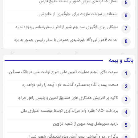
انتقال ۵۰ درصدی بنزین کشور از منطقه خلیج فارس
5
استفاده از سوخت مازوت برای جلوگیری از خاموشی
6
مشکلی برای آبگیری سد چم شیر از نظر باستان‌شناسی وجود ندارد
7
احداث ۴هزار نیروگاه خورشیدی همزمان با سفر رئیس جمهور به یزد
8
بانک و بیمه
سرعت بالای انجام عملیات تامین مالی طرح نهضت ملی در بانک مسکن
1
صنعت بیمه با نگاه به عملکرد گذشته خود آینده را رقم خواهد زد
2
تاکید بر افزایش همکاری های صندوق تامین و پلیس راهور فراجا
3
پرداخت ۲۸۵۰ فقره وام فرزندآوری توسط موسسه اعتباری ملل
4
بازدید مدیرعامل بیمه میهن از شعبه قزوین
5
برگزاری دوره آموزشی بیمه آرمان ویژه نمایندگان شعبه شیراز