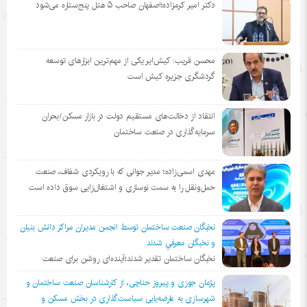
دکتر امیر کرمزاده؛اصفهان صاحب ۵ هتل پنج‌ستاره می‌شود
محسن قریب: کیش‌ایر یکی از مهم‌ترین ابزارهای توسعه
گردشگری جزیره کیش است
انتقاد از دخالت‌های مستقیم دولت در بازار مسکن/بحران
سرمایه‌گذاری در صنعت ساختمان
مهدی اسمی‌زاده؛ مدیر جوانی که با رویکردی شفاف، صنعت
حمل‌ونقل را به سمت نوسازی و اشتغال‌زایی سوق داده است
نخبگان صنعت ساختمان توسط انجمن مديران مراكز دانش بنيان
و نخبگان معرفي شدند
نخبگان ساختمان تقدیر شدند؛آینده‌ای روشن برای صنعت
پژمان جوزی و پیروز حناچی، از کارشناسان صنعت ساختمان و
شهرسازی به عارضه‌یابی سیاست‌گذاری در بخش مسکن و