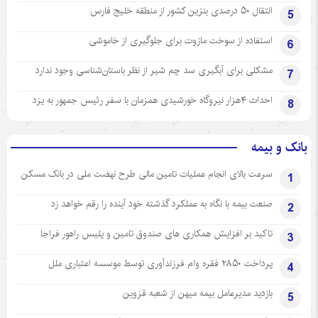
انتقال ۵۰ درصدی بنزین کشور از منطقه خلیج فارس
5
استفاده از سوخت مازوت برای جلوگیری از خاموشی
6
مشکلی برای آبگیری سد چم شیر از نظر باستان‌شناسی وجود ندارد
7
احداث ۴هزار نیروگاه خورشیدی همزمان با سفر رئیس جمهور به یزد
8
بانک و بیمه
سرعت بالای انجام عملیات تامین مالی طرح نهضت ملی در بانک مسکن
1
صنعت بیمه با نگاه به عملکرد گذشته خود آینده را رقم خواهد زد
2
تاکید بر افزایش همکاری های صندوق تامین و پلیس راهور فراجا
3
پرداخت ۲۸۵۰ فقره وام فرزندآوری توسط موسسه اعتباری ملل
4
بازدید مدیرعامل بیمه میهن از شعبه قزوین
5