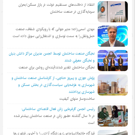
انتقاد از دخالت‌های مستقیم دولت در بازار مسکن/بحران
سرمایه‌گذاری در صنعت ساختمان
مهدی اسمی‌زاده؛ مدیر جوانی که با رویکردی شفاف، صنعت
حمل‌ونقل را به سمت نوسازی و اشتغال‌زایی سوق داده است
نخبگان صنعت ساختمان توسط انجمن مديران مراكز دانش بنيان
و نخبگان معرفي شدند
نخبگان ساختمان تقدیر شدند؛آینده‌ای روشن برای صنعت
پژمان جوزی و پیروز حناچی، از کارشناسان صنعت ساختمان و
شهرسازی به عارضه‌یابی سیاست‌گذاری در بخش مسکن و
شهرسازی پرداختند
ساخت‌وساز منهای کیفیت
رئیس انجمن کارفرمایی زنان فعال اقتصادی ساختمانی:
در ١٠ سال گذشته حضور زنان در صنعت ساختمان بیشتر شده
است
قرارگاه خاتم‌الانبیاء(ص) ورزشگاه آزادی را با آخرین فناوری‌ها