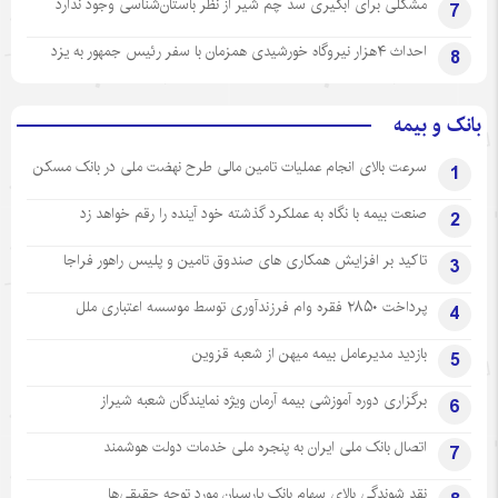
مشکلی برای آبگیری سد چم شیر از نظر باستان‌شناسی وجود ندارد
7
احداث ۴هزار نیروگاه خورشیدی همزمان با سفر رئیس جمهور به یزد
8
بانک و بیمه
سرعت بالای انجام عملیات تامین مالی طرح نهضت ملی در بانک مسکن
1
صنعت بیمه با نگاه به عملکرد گذشته خود آینده را رقم خواهد زد
2
تاکید بر افزایش همکاری های صندوق تامین و پلیس راهور فراجا
3
پرداخت ۲۸۵۰ فقره وام فرزندآوری توسط موسسه اعتباری ملل
4
بازدید مدیرعامل بیمه میهن از شعبه قزوین
5
برگزاری دوره آموزشی بیمه آرمان ویژه نمایندگان شعبه شیراز
6
اتصال بانک ملی ایران به پنجره ملی خدمات دولت هوشمند
7
نقد شوندگی بالای سهام بانک پارسیان مورد توجه حقیقی‌ها