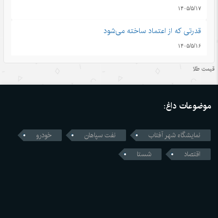
۱۴۰۵/۵/۱۷
قدرتی که از اعتماد ساخته می‌شود
۱۴۰۵/۵/۱۶
اندیشه‌های کلاسیک چین قسمت دوم: رشد و بالندگی همراه با
قیمت طلا
هم
۱۴۰۵/۵/۱۶
موضوعات داغ:
قمار واشنگتن با زنجیره تامین؛ محاسبات اشتباه آمریکا در جنگ
تجاری با چین
نمایشگاه شهر آفتاب
نفت سپاهان
خودرو
۱۴۰۵/۵/۱۶
اقتصاد
شستا
رونمایی چین از نخستین استاندارد اجباری ایمنی خودروهای
خودران
۱۴۰۵/۵/۱۶
ژاپن میان خاطره بمباران اتمی هیروشیما و سیاست‌های نظامی