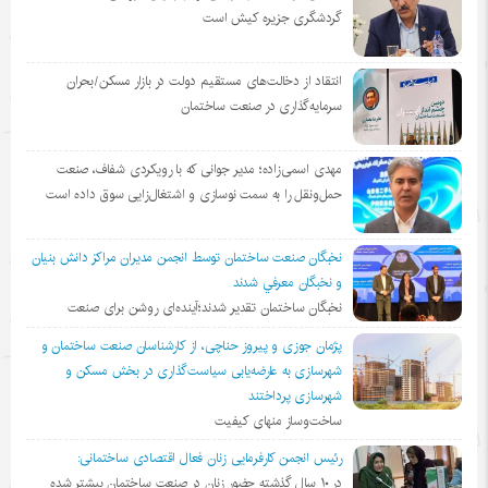
گردشگری جزیره کیش است
انتقاد از دخالت‌های مستقیم دولت در بازار مسکن/بحران
سرمایه‌گذاری در صنعت ساختمان
مهدی اسمی‌زاده؛ مدیر جوانی که با رویکردی شفاف، صنعت
حمل‌ونقل را به سمت نوسازی و اشتغال‌زایی سوق داده است
نخبگان صنعت ساختمان توسط انجمن مديران مراكز دانش بنيان
و نخبگان معرفي شدند
نخبگان ساختمان تقدیر شدند؛آینده‌ای روشن برای صنعت
پژمان جوزی و پیروز حناچی، از کارشناسان صنعت ساختمان و
شهرسازی به عارضه‌یابی سیاست‌گذاری در بخش مسکن و
شهرسازی پرداختند
ساخت‌وساز منهای کیفیت
رئیس انجمن کارفرمایی زنان فعال اقتصادی ساختمانی:
در ١٠ سال گذشته حضور زنان در صنعت ساختمان بیشتر شده