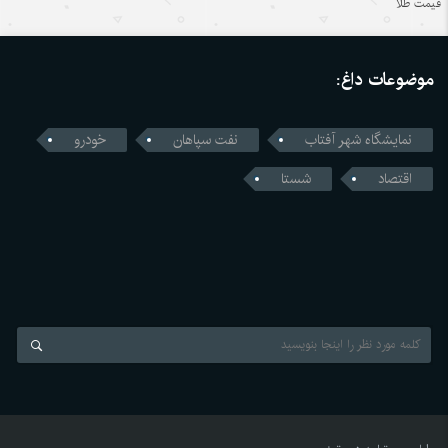
اندیشه‌های کلاسیک چین قسمت دوم: رشد و بالندگی همراه با
قیمت طلا
هم
۱۴۰۵/۵/۱۶
موضوعات داغ:
قمار واشنگتن با زنجیره تامین؛ محاسبات اشتباه آمریکا در جنگ
تجاری با چین
نمایشگاه شهر آفتاب
نفت سپاهان
خودرو
۱۴۰۵/۵/۱۶
اقتصاد
شستا
رونمایی چین از نخستین استاندارد اجباری ایمنی خودروهای
خودران
۱۴۰۵/۵/۱۶
ژاپن میان خاطره بمباران اتمی هیروشیما و سیاست‌های نظامی
جدید
۱۴۰۵/۵/۱۶
نگاهی به رشد اقتصاد چین در سایه تنش‌های ایران و آمریکا
۱۴۰۵/۵/۱۶