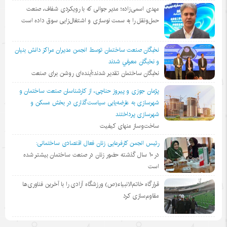
مهدی اسمی‌زاده؛ مدیر جوانی که با رویکردی شفاف، صنعت
حمل‌ونقل را به سمت نوسازی و اشتغال‌زایی سوق داده است
نخبگان صنعت ساختمان توسط انجمن مديران مراكز دانش بنيان
و نخبگان معرفي شدند
نخبگان ساختمان تقدیر شدند؛آینده‌ای روشن برای صنعت
پژمان جوزی و پیروز حناچی، از کارشناسان صنعت ساختمان و
شهرسازی به عارضه‌یابی سیاست‌گذاری در بخش مسکن و
شهرسازی پرداختند
ساخت‌وساز منهای کیفیت
رئیس انجمن کارفرمایی زنان فعال اقتصادی ساختمانی:
در ١٠ سال گذشته حضور زنان در صنعت ساختمان بیشتر شده
است
قرارگاه خاتم‌الانبیاء(ص) ورزشگاه آزادی را با آخرین فناوری‌ها
مقاوم‌سازی کرد