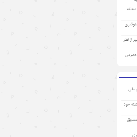
رئیس‌جمهور اسلواکی: دستاوردهای
ز منطقه
توسعه‌ای چین قابل تحسین است
۱۴۰۵/۵/۱۰
لوگیری
قمار آمریکا با۶G؛ ائتلافی برای مهار
 از نظر
چین روی زمینی لغزنده
۱۴۰۵/۵/۱۰
ی همزمان
فتح بازارهای جهانی با رشد ۴۱ درصدی
صادرات؛ نفت سپاهان ۹۰ میلیون دلار
ارزآوری کرد
۱۴۰۵/۵/۱۰
 مالی
مدل‌های متن‌باز هوش مصنوعی چین،
شته خود
موتور محرکهٔ اقتصاد
۱۴۰۵/۵/۱۰
صندوق
کاهش محبوبیت دولت ترامپ هم‌زمان
آوری