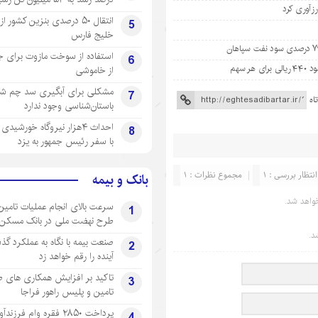
انتقال ۵۰ درصدی بنزین کشور ا
5
خلیج فارس
استفاده از سوخت مازوت برای ج
6
از خاموشی
مشکلی برای آبگیری سد چم شیر
7
اه
باستان‌شناسی وجود ندارد
احداث ۴هزار نیروگاه خورشید
8
با سفر رئیس جمهور به یزد
انتظار بررسی : 1
مجموع نظرات : 1
بانک و بیمه
واهد شد.
سرعت بالای انجام عملیات تامین
1
طرح نهضت ملی در بانک مسکن
د.
صنعت بیمه با نگاه به عملکرد گذ
2
آینده را رقم خواهد زد
تاکید بر افزایش همکاری های 
3
تامین و پلیس راهور فراجا
پرداخت ۲۸۵۰ فقره وام فرزند
4