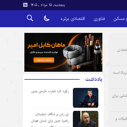
پنجشنبه, ۱۵ مرداد , ۱۴۰۵
و مسکن
فناوری
اقتصادی برتر+
ه‌بندی
ریکا است
یادداشت
رکورد تازه تجارت خارجی چین
وششی برای
پل زدن بر شکاف دیجیتال:
شیلات و
راهبرد چین برای تبدیل هوش