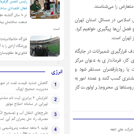
رئیس انجمن کارفرمای
 متعارض را می‌شناسند.
فعال اقتصادی ساختم
در ١٠ سال گذشته ح
اسلامی در مسائل استان تهران
صنعت ساختمان بیش
و فصل آن‌ها پیگیری خواهیم کرد.
است
 تهران است.
قرارگاه خاتم‌الانبیاء
ورزشگاه آزادی را با 
هدف قرارگیری شمیرانات در جایگاه
فناوری‌ها مقاوم‌ساز
کار، فرمانداری به عنوان مرکز
ت یا
رودبارقصران
مستقر شود و
انرژی
بیشتری کسب کنند و عمده امور به
کاهش شدید قیمت نفت در صور
1
وستاهای محروم‌تر اولویت کار
مدیریت صحیح اوپک
افزایش ۲ برابری ثبت نام مشت
2
تهرانی‌ در سامانه اصلاح موتور
طرح‌های انتقال آب و تصحیح ال
3
مصرف راه حل بحران کم آبی اس
4
 شرکت های تابعه
درصد رشد به ۵۳ میلیون تن رسید