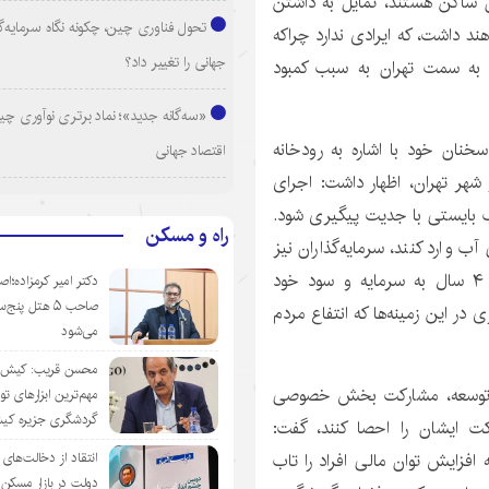
ن ساکن هستند، تمایل به داشتن
تحول فناوری چین، چکونه نگاه سرمایه‌گذ
ند داشت، که ایرادی ندارد چراکه
جهانی را تغییر داد؟
 به سمت تهران به سبب کمبود
«سه‌گانه جدید»؛ نماد برتری نوآوری چی
خنان خود با اشاره به رودخانه
اقتصاد جهانی
شهر تهران، اظهار داشت: اجرای
ب بایستی با جدیت پیگیری شود.
راه و مسکن
وارد کنند، سرمایه‌گذاران نیز
اطمینان داشته باشند به سبب ارزش آب ظرف حداکثر ۴ سال به سرمایه و سود خود
دکتر امیر کرمزاده؛اص
صاحب ۵ هتل پنج‌
ر این زمینه‌ها که انتفاع مردم
می‌شود
محسن قریب: کیش‌ای
‌های توسعه، مشارکت بخش خصوصی
مهم‌ترین ابزارهای ت
گردشگری جزیره ک
کت ایشان را
احصا
کنند، گفت:
 افزایش توان مالی افراد را تاب
انتقاد از دخالت‌ها
دولت در بازار مسکن/