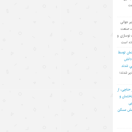
عت
«مدرسه» ربات‌ها در چین؛ پلی میان
آزمایشگاه و دنیای واقعی
یر جوانی
۱۴۰۵/۵/۱۲
ف، صنعت
 نوسازی و
«اندیشه‌های کلاسیک چین» قسمت
اده است
اول: «همگام شدن در یک سفر
مان توسط
مشترک»
 دانش
۱۴۰۵/۵/۱۲
في شدند
یر شدند؛
تحول فناوری چین، چکونه نگاه
سرمایه‌گذاران جهانی را تغییر داد؟
 حناچی، از
۱۴۰۵/۵/۱۲
ختمان و
بی
«سه‌گانه جدید»؛ نماد برتری نوآوری
بخش مسکن
چین در اقتصاد جهانی
۱۴۰۵/۵/۱۲