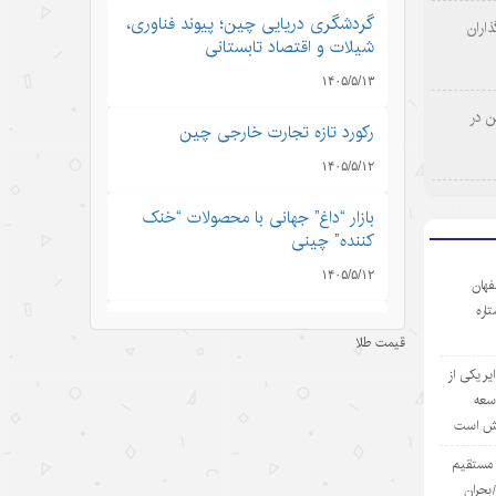
گردشگری دریایی چین؛ پیوند فناوری،
اران
شیلات و اقتصاد تابستانی
۱۴۰۵/۵/۱۳
ن در
رکورد تازه تجارت خارجی چین
۱۴۰۵/۵/۱۲
بازار “داغ” جهانی با محصولات “خنک
کننده” چینی
۱۴۰۵/۵/۱۲
فهان
ستاره
مینی‌درام‌های هوش مصنوعی چین در
قیمت طلا
مسیر فتح بازار جهانی
ر یکی از
۱۴۰۵/۵/۱۲
وسعه
یش است
آمریکا با تحریم چین و مقصرتراشی به
دنبال چیست؟
ی مستقیم
بحران
۱۴۰۵/۵/۱۲