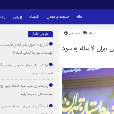
خانه
صنعت و معدن
اقتصاد
بورس
راه 
0 نظر
چاپ خبر
آخرین اخبار
فرار رو به جلوی دبیر انجمن تولید و بست
سرمایه گذاری در بخش بازگردانی آب استان تهران ۴ ساله به سود
گوشت به نفع چه کسانی است؟!
چالش اصلی هوش مصنوعی، هژمونی آم
نه پیشرفت چین
روایت‌سازی غرب علیه اقتصاد چین؛ پ
سیاست‌های حمایت‌گرایانه
گردشگری دریایی چین؛ پیوند فناوری، 