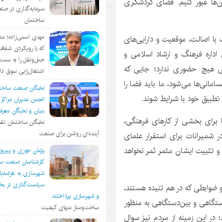
 از آن‌ها عبور کنیم. فضای گردشگری
سرمایه‌گذاری در صن
ساختمان
مهدی اسمی‌زاده؛ مد
ا اصالت، موقعیت و دارایی‌های
که با رویکردی شفا
اداره فرهنگ و ارشاد اسلامی و
حمل‌ونقل را به سمت
ی هیچ حضوری ندارد؛ جایی که
اشتغال‌زایی سوق د
انی‌ها می‌شود، ما باید فضا را
نخبگان صنعت ساخت
تطبیق خود با شرایط شوند.
انجمن مديران مراكز
بنيان و نخبگان معر
ا برای بخشی از کارهای فرهنگی،
نخبگان ساختمان تقد
آینده‌ای روشن برای صنعت
ر شمیرانات برای استقرار علمای
و تثبیت ایشان مثمر ثمر نخواهد
پژمان جوزی و پیروز
کارشناسان صنعت سا
شهرسازی به عارضه‌یا
سیاست‌گذاری در 
 ضوابطی که در هم تنیده هستند،
و شهرسازی پرداختند
ستگاهی و بین‌دستگاهی به منظور
ساخت‌وساز منهای کیفیت
در این زمینه از مردم نیز سوال