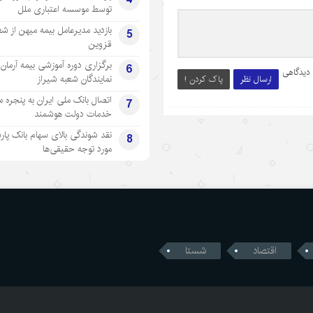
توسط موسسه اعتباری ملل
بازدید مدیرعامل بیمه میهن از شع
5
قزوین
برگزاری دوره آموزشی بیمه آرمان 
6
 دیدگاهی
نمایندگان شعبه شیراز
ارسال نظر
پاک کردن !
اتصال بانک ملی ایران به پنجره 
7
خدمات دولت هوشمند
نقد شوندگی بالای سهام بانک پار
8
مورد توجه حقیقی‌ها
اقتصاد
شستا