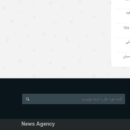
با گرفتاری در تنگنای داخلی و خارجی
۱۴۰۵/۵/۱۰
به
پنج سال با ابتکار توسعه جهانی؛ از
ویژه
پیشنهاد چین تا یک کالای عمومی
برای توسعه مشترک
ملی
۱۴۰۵/۵/۱۰
سیان
دو نگرش متضاد نسبت به ربات‌های
چینی
۱۴۰۵/۵/۱۰
آیا عمر خودروهای برقی چین فقط ۱.۸
سال است؟ روایت نادرست از یک آمار
۱۴۰۵/۵/۹
پل زدن بر شکاف دیجیتال: راهبرد چین
برای تبدیل هوش مصنوعی به کالای
News Agency
عمومی جهانی