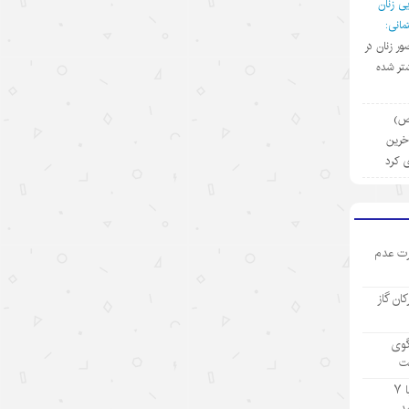
ی زنان
نقش ارتش چین در پیشبرد ابتکار
حکمرانی جهانی
انی:
ضور زنان در
۱۴۰۵/۵/۱۲
تر شده
مطمئنم غارت پول نفت بدون بده‌بستان
میان چند حلقه ممکن نبود/ پشت پرده
(ص)
تراستی‌‌های آلوده یک جریان است نه
آخرین
یک مدیر
ی کرد
۱۴۰۵/۵/۱۱
بازدید رئیس هیئت مدیره «اهداف» از
نفت سپاهان؛ تأکید بر تداوم حمایت از
ت عدم
شرکت های تابعه
۱۴۰۵/۵/۱۱
رکان گاز
بازسازی دستگاه اطلاعاتی ژاپن و
گوی
واکنشها درباره نظامی‌گری
ت
۱۴۰۵/۵/۱۰
تولید ۹ ماهه صنعت پتروشیمی با ۷