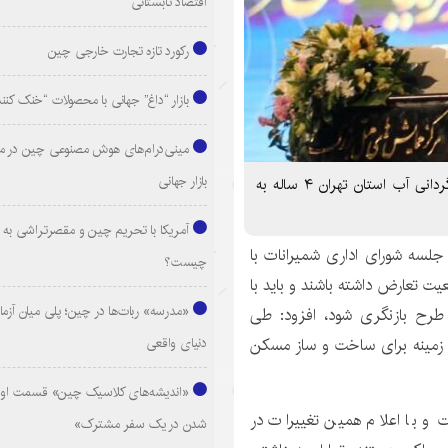
اقتصاد تابستانی
رکورد تازه تجارت خارجی چین
بازار “داغ” جهانی با محصولات “خنک کنن
مینی‌درام‌های هوش مصنوعی چین در م
بازار جهانی
شمیرانات- استاندار تهران گفت: سرمایه گذاری در بخش بازگردانی آب استان تهران ۴ ساله به
آمریکا با تحریم چین و مقصرتراشی به د
جلسه شورای اداری شمیرانات با
چیست؟
یت تعارض داشته باشند و باید با
«مدرسه» ربات‌ها در چین؛ پلی میان آزما
طرح بازنگری شود، افزود: طی
دنیای واقعی
ت زمینه برای ساخت و ساز مسکن
«اندیشه‌های کلاسیک چین» قسمت اول
و با اعلام همین تغییرات در
شدن در یک سفر مشترک»