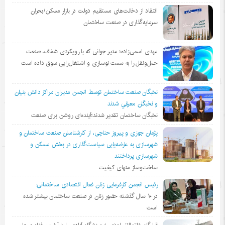
انتقاد از دخالت‌های مستقیم دولت در بازار مسکن/بحران
سرمایه‌گذاری در صنعت ساختمان
مهدی اسمی‌زاده؛ مدیر جوانی که با رویکردی شفاف، صنعت
حمل‌ونقل را به سمت نوسازی و اشتغال‌زایی سوق داده است
نخبگان صنعت ساختمان توسط انجمن مديران مراكز دانش بنيان
و نخبگان معرفي شدند
نخبگان ساختمان تقدیر شدند؛آینده‌ای روشن برای صنعت
پژمان جوزی و پیروز حناچی، از کارشناسان صنعت ساختمان و
شهرسازی به عارضه‌یابی سیاست‌گذاری در بخش مسکن و
شهرسازی پرداختند
ساخت‌وساز منهای کیفیت
رئیس انجمن کارفرمایی زنان فعال اقتصادی ساختمانی:
در ١٠ سال گذشته حضور زنان در صنعت ساختمان بیشتر شده
است