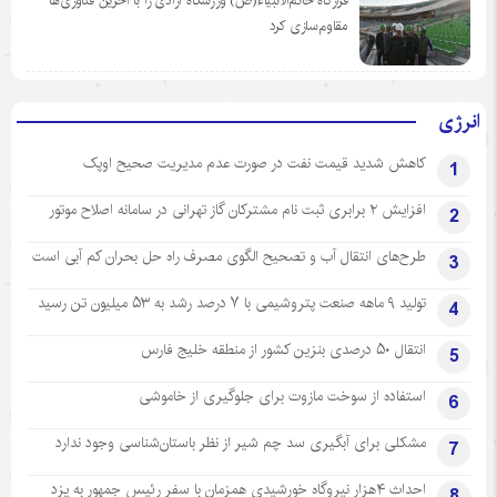
قرارگاه خاتم‌الانبیاء(ص) ورزشگاه آزادی را با آخرین فناوری‌ها
مقاوم‌سازی کرد
انرژی
کاهش شدید قیمت نفت در صورت عدم مدیریت صحیح اوپک
1
افزایش ۲ برابری ثبت نام مشترکان گاز تهرانی‌ در سامانه اصلاح موتور
2
طرح‌های انتقال آب و تصحیح الگوی مصرف راه حل بحران کم آبی است
3
تولید ۹ ماهه صنعت پتروشیمی با ۷ درصد رشد به ۵۳ میلیون تن رسید
4
انتقال ۵۰ درصدی بنزین کشور از منطقه خلیج فارس
5
استفاده از سوخت مازوت برای جلوگیری از خاموشی
6
مشکلی برای آبگیری سد چم شیر از نظر باستان‌شناسی وجود ندارد
7
احداث ۴هزار نیروگاه خورشیدی همزمان با سفر رئیس جمهور به یزد
8