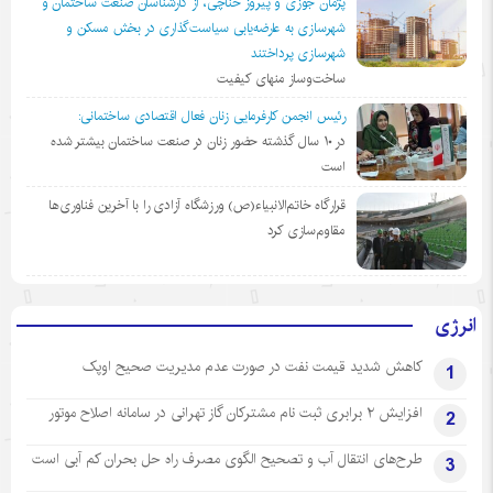
پژمان جوزی و پیروز حناچی، از کارشناسان صنعت ساختمان و
شهرسازی به عارضه‌یابی سیاست‌گذاری در بخش مسکن و
شهرسازی پرداختند
ساخت‌وساز منهای کیفیت
رئیس انجمن کارفرمایی زنان فعال اقتصادی ساختمانی:
در ١٠ سال گذشته حضور زنان در صنعت ساختمان بیشتر شده
است
قرارگاه خاتم‌الانبیاء(ص) ورزشگاه آزادی را با آخرین فناوری‌ها
مقاوم‌سازی کرد
انرژی
کاهش شدید قیمت نفت در صورت عدم مدیریت صحیح اوپک
1
افزایش ۲ برابری ثبت نام مشترکان گاز تهرانی‌ در سامانه اصلاح موتور
2
طرح‌های انتقال آب و تصحیح الگوی مصرف راه حل بحران کم آبی است
3