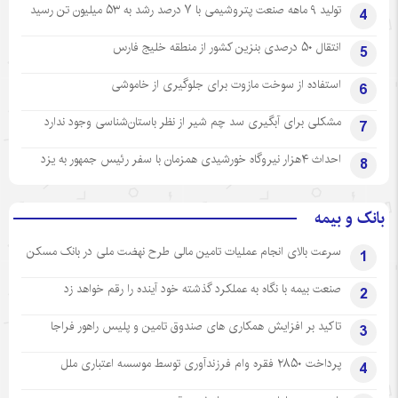
تولید ۹ ماهه صنعت پتروشیمی با ۷ درصد رشد به ۵۳ میلیون تن رسید
4
انتقال ۵۰ درصدی بنزین کشور از منطقه خلیج فارس
5
استفاده از سوخت مازوت برای جلوگیری از خاموشی
6
مشکلی برای آبگیری سد چم شیر از نظر باستان‌شناسی وجود ندارد
7
احداث ۴هزار نیروگاه خورشیدی همزمان با سفر رئیس جمهور به یزد
8
بانک و بیمه
سرعت بالای انجام عملیات تامین مالی طرح نهضت ملی در بانک مسکن
1
صنعت بیمه با نگاه به عملکرد گذشته خود آینده را رقم خواهد زد
2
تاکید بر افزایش همکاری های صندوق تامین و پلیس راهور فراجا
3
پرداخت ۲۸۵۰ فقره وام فرزندآوری توسط موسسه اعتباری ملل
4