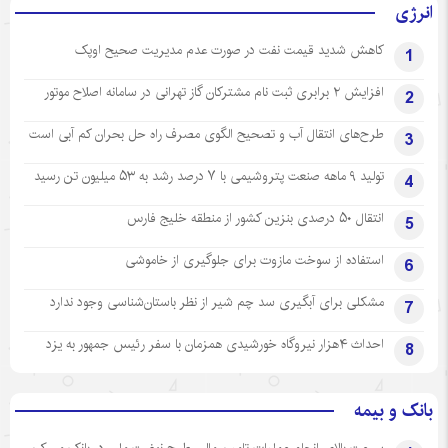
انرژی
کاهش شدید قیمت نفت در صورت عدم مدیریت صحیح اوپک
1
افزایش ۲ برابری ثبت نام مشترکان گاز تهرانی‌ در سامانه اصلاح موتور
2
طرح‌های انتقال آب و تصحیح الگوی مصرف راه حل بحران کم آبی است
3
تولید ۹ ماهه صنعت پتروشیمی با ۷ درصد رشد به ۵۳ میلیون تن رسید
4
انتقال ۵۰ درصدی بنزین کشور از منطقه خلیج فارس
5
استفاده از سوخت مازوت برای جلوگیری از خاموشی
6
مشکلی برای آبگیری سد چم شیر از نظر باستان‌شناسی وجود ندارد
7
احداث ۴هزار نیروگاه خورشیدی همزمان با سفر رئیس جمهور به یزد
8
بانک و بیمه
سرعت بالای انجام عملیات تامین مالی طرح نهضت ملی در بانک مسکن