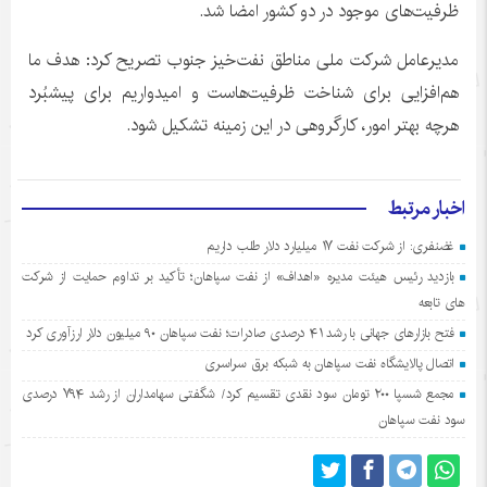
ظرفیت‌های موجود در دو کشور امضا شد.
مدیرعامل شرکت ملی مناطق نفت‌خیز جنوب تصریح کرد: هدف ما
هم‌افزایی برای شناخت ظرفیت‌هاست و امیدواریم برای پیشبُرد
هرچه بهتر امور، کارگروهی در این زمینه تشکیل شود.
اخبار مرتبط
غضنفری: از شرکت نفت ۱۷ میلیارد دلار طلب داریم
بازدید رئیس هیئت مدیره «اهداف» از نفت سپاهان؛ تأکید بر تداوم حمایت از شرکت
های تابعه
فتح بازارهای جهانی با رشد ۴۱ درصدی صادرات؛ نفت سپاهان ۹۰ میلیون دلار ارزآوری کرد
اتصال پالایشگاه نفت سپاهان به شبکه برق سراسری
مجمع شسپا ۲۰۰ تومان سود نقدی تقسیم کرد/ شگفتی سهامداران از رشد ۷۹۴ درصدی
سود نفت سپاهان