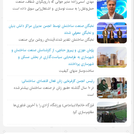
مهدی اسمی‌زاده؛ مدیر جوانی که با رویکردی شفاف، صنعت
حمل‌ونقل را به سمت نوسازی و اشتغال‌زایی سوق داده است
نخبگان صنعت ساختمان توسط انجمن مديران مراكز دانش بنيان
و نخبگان معرفي شدند
نخبگان ساختمان تقدیر شدند؛آینده‌ای روشن برای صنعت
پژمان جوزی و پیروز حناچی، از کارشناسان صنعت ساختمان و
شهرسازی به عارضه‌یابی سیاست‌گذاری در بخش مسکن و
شهرسازی پرداختند
ساخت‌وساز منهای کیفیت
رئیس انجمن کارفرمایی زنان فعال اقتصادی ساختمانی:
در ١٠ سال گذشته حضور زنان در صنعت ساختمان بیشتر شده
است
قرارگاه خاتم‌الانبیاء(ص) ورزشگاه آزادی را با آخرین فناوری‌ها
مقاوم‌سازی کرد