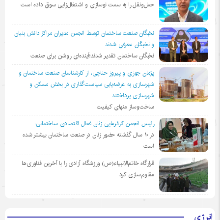
حمل‌ونقل را به سمت نوسازی و اشتغال‌زایی سوق داده است
نخبگان صنعت ساختمان توسط انجمن مديران مراكز دانش بنيان
و نخبگان معرفي شدند
نخبگان ساختمان تقدیر شدند؛آینده‌ای روشن برای صنعت
پژمان جوزی و پیروز حناچی، از کارشناسان صنعت ساختمان و
شهرسازی به عارضه‌یابی سیاست‌گذاری در بخش مسکن و
شهرسازی پرداختند
ساخت‌وساز منهای کیفیت
رئیس انجمن کارفرمایی زنان فعال اقتصادی ساختمانی:
در ١٠ سال گذشته حضور زنان در صنعت ساختمان بیشتر شده
است
قرارگاه خاتم‌الانبیاء(ص) ورزشگاه آزادی را با آخرین فناوری‌ها
مقاوم‌سازی کرد
انرژی