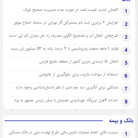
کاهش شدید قیمت نفت در صورت عدم مدیریت صحیح اوپک
1
افزایش ۲ برابری ثبت نام مشترکان گاز تهرانی‌ در سامانه اصلاح موتور
2
طرح‌های انتقال آب و تصحیح الگوی مصرف راه حل بحران کم آبی است
3
تولید ۹ ماهه صنعت پتروشیمی با ۷ درصد رشد به ۵۳ میلیون تن رسید
4
انتقال ۵۰ درصدی بنزین کشور از منطقه خلیج فارس
5
استفاده از سوخت مازوت برای جلوگیری از خاموشی
6
مشکلی برای آبگیری سد چم شیر از نظر باستان‌شناسی وجود ندارد
7
احداث ۴هزار نیروگاه خورشیدی همزمان با سفر رئیس جمهور به یزد
8
بانک و بیمه
سرعت بالای انجام عملیات تامین مالی طرح نهضت ملی در بانک مسکن
1