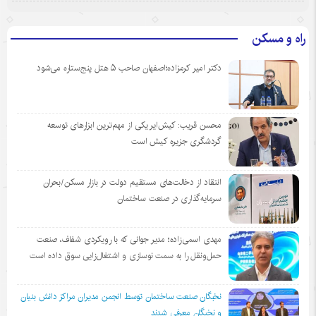
راه و مسکن
دکتر امیر کرمزاده؛اصفهان صاحب ۵ هتل پنج‌ستاره می‌شود
محسن قریب: کیش‌ایر یکی از مهم‌ترین ابزارهای توسعه
گردشگری جزیره کیش است
انتقاد از دخالت‌های مستقیم دولت در بازار مسکن/بحران
سرمایه‌گذاری در صنعت ساختمان
مهدی اسمی‌زاده؛ مدیر جوانی که با رویکردی شفاف، صنعت
حمل‌ونقل را به سمت نوسازی و اشتغال‌زایی سوق داده است
نخبگان صنعت ساختمان توسط انجمن مديران مراكز دانش بنيان
و نخبگان معرفي شدند