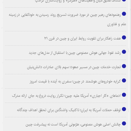
شکاف عمیق میان واقعیت‌های «هرمز» و روایت‌سازی ترامپ
رهنمودهای رهبر چین در مورد ضرورت تسریع روند رسیدن به خودکفایی در زمینه
علم و فناوری
هفت راهکار برای تقویت روابط ایران و چین در قرن ۲۱
رشد نفوذ جهانی هوش مصنوعی چین با استقبال از مدل‌های جدید
تجارت خدمات چین در مسیر صعود؛ سهم بالای صادرات دانش‌بنیان
کرایه خودروهای هوشمند در چین؛ سفری به آینده با قیمت امروز
ادعاهای «کار اجباری» آمریکا علیه چین؛ تکرار روایت دروغ به جای ارائه مدرک
توقف حملات آمریکا به ایران؛ تاکتیک واشنگتن برای تحقق اهداف چندگانه
چالش اصلی هوش مصنوعی، هژمونی آمریکا است نه پیشرفت چین