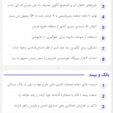
طرح‌های انتقال آب و تصحیح الگوی مصرف راه حل بحران کم آبی است
3
تولید ۹ ماهه صنعت پتروشیمی با ۷ درصد رشد به ۵۳ میلیون تن رسید
4
انتقال ۵۰ درصدی بنزین کشور از منطقه خلیج فارس
5
استفاده از سوخت مازوت برای جلوگیری از خاموشی
6
مشکلی برای آبگیری سد چم شیر از نظر باستان‌شناسی وجود ندارد
7
احداث ۴هزار نیروگاه خورشیدی همزمان با سفر رئیس جمهور به یزد
8
بانک و بیمه
سرعت بالای انجام عملیات تامین مالی طرح نهضت ملی در بانک مسکن
1
صنعت بیمه با نگاه به عملکرد گذشته خود آینده را رقم خواهد زد
2
تاکید بر افزایش همکاری های صندوق تامین و پلیس راهور فراجا
3