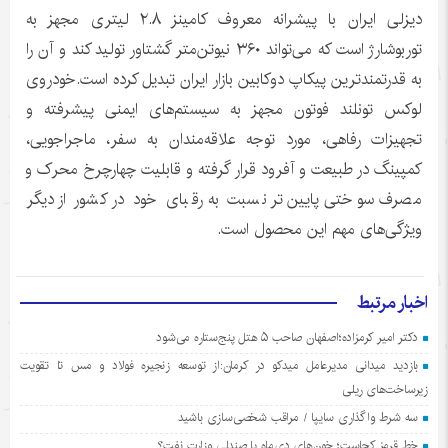
دیزلی ایران با پیشرانه معروف کامینز ۲.۸ لیتری مجهز به
توربوشارژ است که می‌تواند ۳۶۰ نیوتن‌متر گشتاور تولید کند و آن را
به قدرتمندترین پیکاپ دوکابین بازار ایران تبدیل کرده است.خودروی
لوکس تونلند فوتون مجهز به سیستم‌های ایمنی پیشرفته و
تجهیزات رفاهی، مورد توجه علاقه‌مندان به سفر، ماجراجویی،
کمپینگ در طبیعت و آفرود قرار گرفته و قابلیت چهارچرخ محرک و
مصرف سوختی پایین‌تر نسبت به رقبای خود در کشور از دیگر
ویژگی‌های مهم این محصول است.
اخبار مرتبط
دکتر امیر کرمزاده؛اصفهان صاحب ۵ هتل پنج‌ستاره می‌شود
بازدید میدانی مدیرعامل میدکو در کرمان:از توسعه زنجیره فولاد و مس تا تقویت
زیرساخت‌های ریلی
سه شرط واگذاری سایپا / مراقب شخصی‌سازی باشید
خط قرمز کجاست؛ خون‌های دی‌ماه یا صندلی وزارت نفت؟