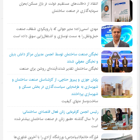
انتقاد از دخالت‌های مستقیم دولت در بازار مسکن/بحران
سرمایه‌گذاری در صنعت ساختمان
مهدی اسمی‌زاده؛ مدیر جوانی که با رویکردی شفاف، صنعت
حمل‌ونقل را به سمت نوسازی و اشتغال‌زایی سوق داده است
نخبگان صنعت ساختمان توسط انجمن مديران مراكز دانش بنيان
و نخبگان معرفي شدند
نخبگان ساختمان تقدیر شدند؛آینده‌ای روشن برای صنعت
پژمان جوزی و پیروز حناچی، از کارشناسان صنعت ساختمان و
شهرسازی به عارضه‌یابی سیاست‌گذاری در بخش مسکن و
شهرسازی پرداختند
ساخت‌وساز منهای کیفیت
رئیس انجمن کارفرمایی زنان فعال اقتصادی ساختمانی:
در ١٠ سال گذشته حضور زنان در صنعت ساختمان بیشتر شده
است
قرارگاه خاتم‌الانبیاء(ص) ورزشگاه آزادی را با آخرین فناوری‌ها