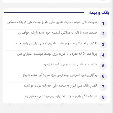
بانک و بیمه
سرعت بالای انجام عملیات تامین مالی طرح نهضت ملی در بانک مسکن
1
صنعت بیمه با نگاه به عملکرد گذشته خود آینده را رقم خواهد زد
2
تاکید بر افزایش همکاری های صندوق تامین و پلیس راهور فراجا
3
پرداخت ۲۸۵۰ فقره وام فرزندآوری توسط موسسه اعتباری ملل
4
بازدید مدیرعامل بیمه میهن از شعبه قزوین
5
برگزاری دوره آموزشی بیمه آرمان ویژه نمایندگان شعبه شیراز
6
اتصال بانک ملی ایران به پنجره ملی خدمات دولت هوشمند
7
نقد شوندگی بالای سهام بانک پارسیان مورد توجه حقیقی‌ها
8