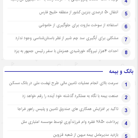
4
انتقال ۵۰ درصدی بنزین کشور از منطقه خلیج فارس
5
استفاده از سوخت مازوت برای جلوگیری از خاموشی
6
مشکلی برای آبگیری سد چم شیر از نظر باستان‌شناسی وجود ندارد
7
احداث ۴هزار نیروگاه خورشیدی همزمان با سفر رئیس جمهور به یزد
8
بانک و بیمه
سرعت بالای انجام عملیات تامین مالی طرح نهضت ملی در بانک مسکن
1
صنعت بیمه با نگاه به عملکرد گذشته خود آینده را رقم خواهد زد
2
تاکید بر افزایش همکاری های صندوق تامین و پلیس راهور فراجا
3
پرداخت ۲۸۵۰ فقره وام فرزندآوری توسط موسسه اعتباری ملل
4
بازدید مدیرعامل بیمه میهن از شعبه قزوین
5