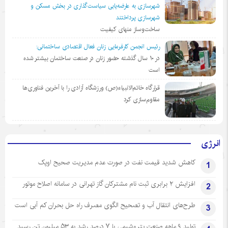
شهرسازی به عارضه‌یابی سیاست‌گذاری در بخش مسکن و
شهرسازی پرداختند
ساخت‌وساز منهای کیفیت
رئیس انجمن کارفرمایی زنان فعال اقتصادی ساختمانی:
در ١٠ سال گذشته حضور زنان در صنعت ساختمان بیشتر شده
است
قرارگاه خاتم‌الانبیاء(ص) ورزشگاه آزادی را با آخرین فناوری‌ها
مقاوم‌سازی کرد
انرژی
کاهش شدید قیمت نفت در صورت عدم مدیریت صحیح اوپک
1
افزایش ۲ برابری ثبت نام مشترکان گاز تهرانی‌ در سامانه اصلاح موتور
2
طرح‌های انتقال آب و تصحیح الگوی مصرف راه حل بحران کم آبی است
3
تولید ۹ ماهه صنعت پتروشیمی با ۷ درصد رشد به ۵۳ میلیون تن رسید