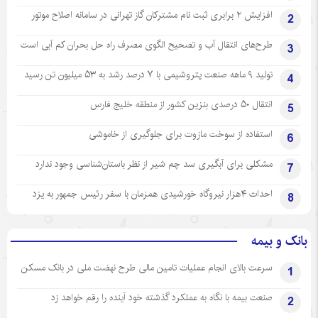
افزایش ۲ برابری ثبت نام مشترکان گاز تهرانی‌ در سامانه اصلاح موتور
2
طرح‌های انتقال آب و تصحیح الگوی مصرف راه حل بحران کم آبی است
3
تولید ۹ ماهه صنعت پتروشیمی با ۷ درصد رشد به ۵۳ میلیون تن رسید
4
انتقال ۵۰ درصدی بنزین کشور از منطقه خلیج فارس
5
استفاده از سوخت مازوت برای جلوگیری از خاموشی
6
مشکلی برای آبگیری سد چم شیر از نظر باستان‌شناسی وجود ندارد
7
احداث ۴هزار نیروگاه خورشیدی همزمان با سفر رئیس جمهور به یزد
8
بانک و بیمه
سرعت بالای انجام عملیات تامین مالی طرح نهضت ملی در بانک مسکن
1
صنعت بیمه با نگاه به عملکرد گذشته خود آینده را رقم خواهد زد
2