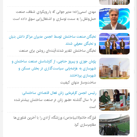
مهدی اسمی‌زاده؛ مدیر جوانی که با رویکردی شفاف، صنعت
حمل‌ونقل را به سمت نوسازی و اشتغال‌زایی سوق داده است
نخبگان صنعت ساختمان توسط انجمن مديران مراكز دانش بنيان
و نخبگان معرفي شدند
نخبگان ساختمان تقدیر شدند؛آینده‌ای روشن برای صنعت
پژمان جوزی و پیروز حناچی، از کارشناسان صنعت ساختمان و
شهرسازی به عارضه‌یابی سیاست‌گذاری در بخش مسکن و
شهرسازی پرداختند
ساخت‌وساز منهای کیفیت
رئیس انجمن کارفرمایی زنان فعال اقتصادی ساختمانی:
در ١٠ سال گذشته حضور زنان در صنعت ساختمان بیشتر شده
است
قرارگاه خاتم‌الانبیاء(ص) ورزشگاه آزادی را با آخرین فناوری‌ها
مقاوم‌سازی کرد