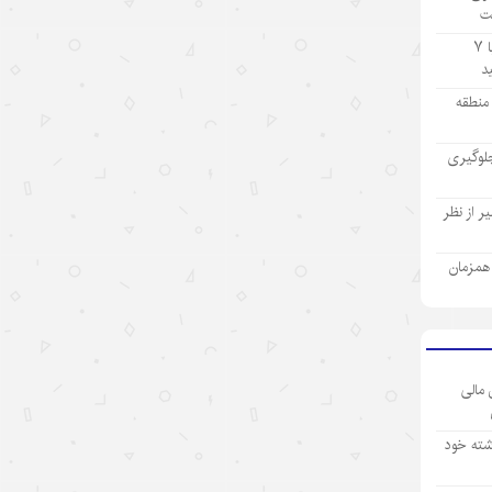
ت
۱۴۰۵/۵/۱۲
تولید ۹ ماهه صنعت پتروشیمی با ۷
«اندیشه‌های کلاسیک چین» قسمت
اول: «همگام شدن در یک سفر
ز منطقه
مشترک»
لوگیری
۱۴۰۵/۵/۱۲
تحول فناوری چین، چکونه نگاه
 از نظر
سرمایه‌گذاران جهانی را تغییر داد؟
ی همزمان
۱۴۰۵/۵/۱۲
«سه‌گانه جدید»؛ نماد برتری نوآوری
چین در اقتصاد جهانی
۱۴۰۵/۵/۱۲
 مالی
نقش ارتش چین در پیشبرد ابتکار
شته خود
حکمرانی جهانی
۱۴۰۵/۵/۱۲