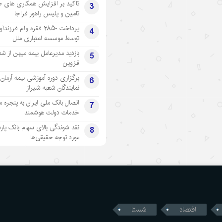
تاکید بر افزایش همکاری های 
3
تامین و پلیس راهور فراجا
پرداخت ۲۸۵۰ فقره وام فرزند
4
توسط موسسه اعتباری ملل
بازدید مدیرعامل بیمه میهن از شع
5
قزوین
برگزاری دوره آموزشی بیمه آرمان 
6
نمایندگان شعبه شیراز
اتصال بانک ملی ایران به پنجره 
7
خدمات دولت هوشمند
نقد شوندگی بالای سهام بانک پار
8
مورد توجه حقیقی‌ها
اقتصاد
شستا