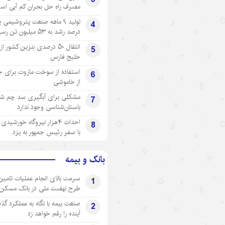
مصرف راه حل بحران کم آبی اس
4
درصد رشد به ۵۳ میلیون تن رسید
انتقال ۵۰ درصدی بنزین کشور ا
5
خلیج فارس
استفاده از سوخت مازوت برای ج
6
از خاموشی
مشکلی برای آبگیری سد چم شیر
7
باستان‌شناسی وجود ندارد
احداث ۴هزار نیروگاه خورشید
8
با سفر رئیس جمهور به یزد
بانک و بیمه
سرعت بالای انجام عملیات تامین
1
طرح نهضت ملی در بانک مسکن
صنعت بیمه با نگاه به عملکرد گذ
2
آینده را رقم خواهد زد