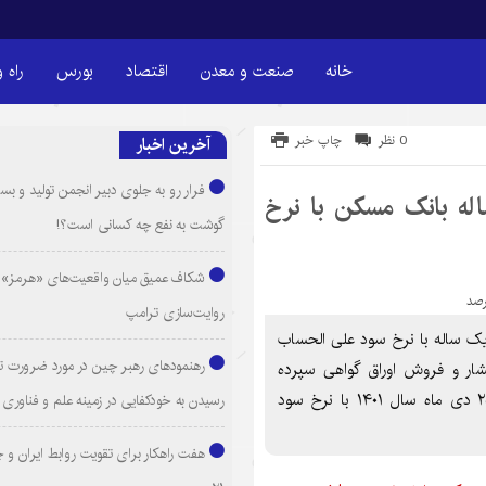
خانه
صنعت و معدن
اقتصاد
بورس
راه 
0 نظر
چاپ خبر
آخرین اخبار
فرار رو به جلوی دبیر انجمن تولید و بست
له بانک مسکن با نرخ
گوشت به نفع چه کسانی است؟!
شکاف عمیق میان واقعیت‌های «هرمز» 
روایت‌سازی ترامپ
 یک ساله با نرخ سود علی الحساب
رهنمودهای رهبر چین در مورد ضرورت ت
تشار و فروش اوراق گواهی سپرده
مدت‌دار ویژه سرمایه‌گذاری عام یک ساله به تاریخ انتشار ۲۵ دی ماه سال ۱۴۰۱ با نرخ سود
رسیدن به خودکفایی در زمینه علم و فناوری
هفت راهکار برای تقویت روابط ایران و 