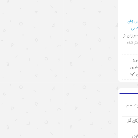
۱۴۰۵/۵/۱۳
رکورد تازه تجارت خارجی چین
ی زنان
۱۴۰۵/۵/۱۲
انی:
ضور زنان در
بازار “داغ” جهانی با محصولات “خنک
تر شده
کننده” چینی
۱۴۰۵/۵/۱۲
(ص)
آخرین
مینی‌درام‌های هوش مصنوعی چین در
ی کرد
مسیر فتح بازار جهانی
۱۴۰۵/۵/۱۲
آمریکا با تحریم چین و مقصرتراشی به
ت عدم
دنبال چیست؟
۱۴۰۵/۵/۱۲
رکان گاز
«مدرسه» ربات‌ها در چین؛ پلی میان
آزمایشگاه و دنیای واقعی
گوی