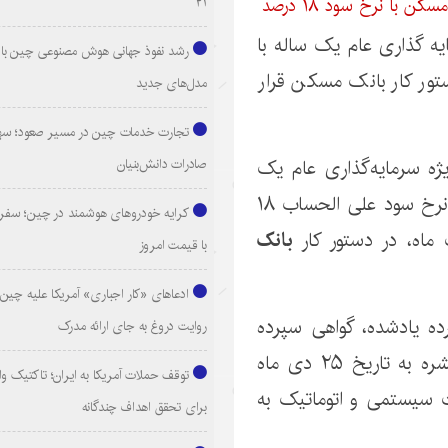
۲۱
یه گذاری عام یک ساله با
رشد نفوذ جهانی هوش مصنوعی چین با ا
سالانه در دستور کار بانک مسکن قرار
مدل‌های جدید
تجارت خدمات چین در مسیر صعود؛ سهم
صادرات دانش‌بنیان
ژه سرمایه‌گذاری عام یک
ساله به تاریخ انتشار ۲۵ دی ماه سال ۱۴۰۱ با نرخ سود علی الحساب ۱۸
کرایه خودروهای هوشمند در چین؛ سفری
ماه، در دستور کار
بانک
با قیمت امروز
ادعاهای «کار اجباری» آمریکا علیه چین؛
 یادشده، گواهی سپرده
روایت دروغ به جای ارائه مدرک
مدت‌دار ویژه سرمایه‌گذاری عام یک ساله منتشره به تاریخ ۲۵ دی ماه
توقف حملات آمریکا به ایران؛ تاکتیک و
ورت سیستمی و اتوماتیک به
برای تحقق اهداف چندگانه