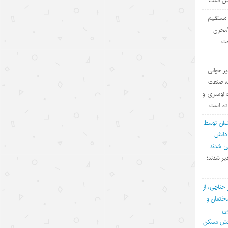
یش است
مدرک
ی مستقیم
۱۴۰۵/۵/۱۵
بحران
عت
توقف حملات آمریکا به ایران؛ تاکتیک
واشنگتن برای تحقق اهداف چندگانه
یر جوانی
۱۴۰۵/۵/۱۵
ف، صنعت
چالش اصلی هوش مصنوعی، هژمونی
 نوسازی و
آمریکا است نه پیشرفت چین
اده است
۱۴۰۵/۵/۱۳
مان توسط
 دانش
روایت‌سازی غرب علیه اقتصاد چین؛
في شدند
پوششی برای سیاست‌های
یر شدند؛
حمایت‌گرایانه
۱۴۰۵/۵/۱۳
 حناچی، از
ختمان و
گردشگری دریایی چین؛ پیوند فناوری،
بی
شیلات و اقتصاد تابستانی
بخش مسکن