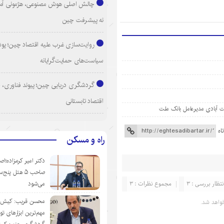
چالش اصلی هوش مصنوعی، هژمونی آم
نه پیشرفت چین
روایت‌سازی غرب علیه اقتصاد چین؛ پ
سیاست‌های حمایت‌گرایانه
گردشگری دریایی چین؛ پیوند فناوری، 
اقتصاد تابستانی
 آبادی مدیرعامل بانک ملت
اه
راه و مسکن
دکتر امیر کرمزاده؛اص
صاحب ۵ هتل پنج‌
نتظار بررسی : 3
مجموع نظرات : 3
می‌شود
محسن قریب: کیش‌ای
واهد شد.
مهم‌ترین ابزارهای ت