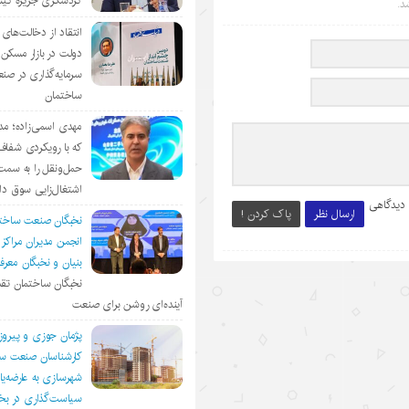
گردشگری جزیره ک
د.
انتقاد از دخالت‌ها
دولت در بازار مسکن/
سرمایه‌گذاری در صن
ساختمان
مهدی اسمی‌زاده؛ مد
که با رویکردی شفا
حمل‌ونقل را به سمت
اشتغال‌زایی سوق د
 دیدگاهی
ارسال نظر
پاک کردن !
نخبگان صنعت ساخت
انجمن مديران مراكز
بنيان و نخبگان معر
نخبگان ساختمان تقد
آینده‌ای روشن برای صنعت
پژمان جوزی و پیروز
کارشناسان صنعت سا
شهرسازی به عارضه‌یا
سیاست‌گذاری در 