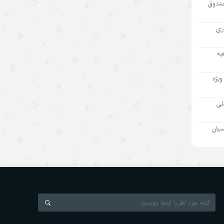
صندوق
مطمئنم غارت پول نفت بدون بده‌بستان
میان چند حلقه ممکن نبود/ پشت پرده
آوری
تراستی‌‌های آلوده یک جریان است نه
یک مدیر
به
۱۴۰۵/۵/۱۱
ویژه
بازدید رئیس هیئت مدیره «اهداف» از
نفت سپاهان؛ تأکید بر تداوم حمایت از
ملی
شرکت های تابعه
۱۴۰۵/۵/۱۱
سیان
بازسازی دستگاه اطلاعاتی ژاپن و
واکنشها درباره نظامی‌گری
۱۴۰۵/۵/۱۰
رئیس‌جمهور اسلواکی: دستاوردهای
توسعه‌ای چین قابل تحسین است
۱۴۰۵/۵/۱۰