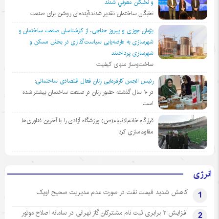
و نخبگان معرفي شدند
نخبگان ساختمان تقدیر شدند؛آینده‌ای روشن برای صنعت
پژمان جوزی و پیروز حناچی، از کارشناسان صنعت ساختمان و
شهرسازی به عارضه‌یابی سیاست‌گذاری در بخش مسکن و
شهرسازی پرداختند
ساخت‌وساز منهای کیفیت
رئیس انجمن کارفرمایی زنان فعال اقتصادی ساختمانی:
در ١٠ سال گذشته حضور زنان در صنعت ساختمان بیشتر شده
است
قرارگاه خاتم‌الانبیاء(ص) ورزشگاه آزادی را با آخرین فناوری‌ها
مقاوم‌سازی کرد
انرژی
کاهش شدید قیمت نفت در صورت عدم مدیریت صحیح اوپک
1
افزایش ۲ برابری ثبت نام مشترکان گاز تهرانی‌ در سامانه اصلاح موتور
2