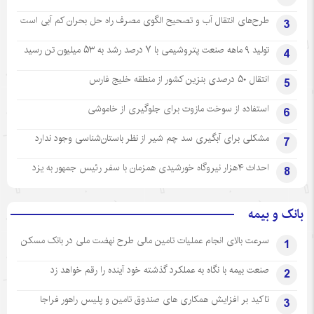
طرح‌های انتقال آب و تصحیح الگوی مصرف راه حل بحران کم آبی است
3
تولید ۹ ماهه صنعت پتروشیمی با ۷ درصد رشد به ۵۳ میلیون تن رسید
4
انتقال ۵۰ درصدی بنزین کشور از منطقه خلیج فارس
5
استفاده از سوخت مازوت برای جلوگیری از خاموشی
6
مشکلی برای آبگیری سد چم شیر از نظر باستان‌شناسی وجود ندارد
7
احداث ۴هزار نیروگاه خورشیدی همزمان با سفر رئیس جمهور به یزد
8
بانک و بیمه
سرعت بالای انجام عملیات تامین مالی طرح نهضت ملی در بانک مسکن
1
صنعت بیمه با نگاه به عملکرد گذشته خود آینده را رقم خواهد زد
2
تاکید بر افزایش همکاری های صندوق تامین و پلیس راهور فراجا
3