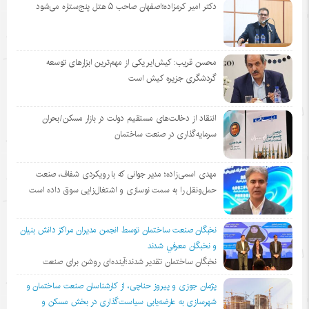
دکتر امیر کرمزاده؛اصفهان صاحب ۵ هتل پنج‌ستاره می‌شود
محسن قریب: کیش‌ایر یکی از مهم‌ترین ابزارهای توسعه
گردشگری جزیره کیش است
انتقاد از دخالت‌های مستقیم دولت در بازار مسکن/بحران
سرمایه‌گذاری در صنعت ساختمان
مهدی اسمی‌زاده؛ مدیر جوانی که با رویکردی شفاف، صنعت
حمل‌ونقل را به سمت نوسازی و اشتغال‌زایی سوق داده است
نخبگان صنعت ساختمان توسط انجمن مديران مراكز دانش بنيان
و نخبگان معرفي شدند
نخبگان ساختمان تقدیر شدند؛آینده‌ای روشن برای صنعت
پژمان جوزی و پیروز حناچی، از کارشناسان صنعت ساختمان و
شهرسازی به عارضه‌یابی سیاست‌گذاری در بخش مسکن و