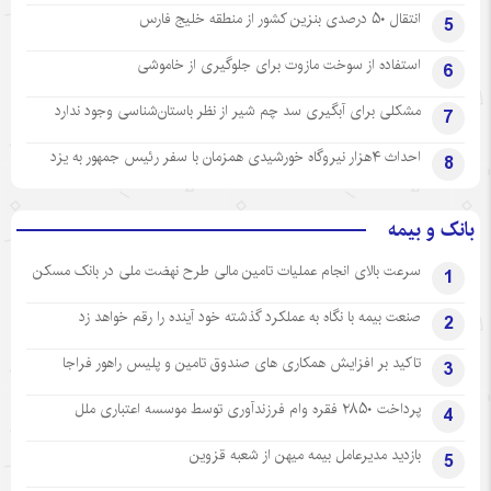
انتقال ۵۰ درصدی بنزین کشور از منطقه خلیج فارس
5
استفاده از سوخت مازوت برای جلوگیری از خاموشی
6
مشکلی برای آبگیری سد چم شیر از نظر باستان‌شناسی وجود ندارد
7
احداث ۴هزار نیروگاه خورشیدی همزمان با سفر رئیس جمهور به یزد
8
بانک و بیمه
سرعت بالای انجام عملیات تامین مالی طرح نهضت ملی در بانک مسکن
1
صنعت بیمه با نگاه به عملکرد گذشته خود آینده را رقم خواهد زد
2
تاکید بر افزایش همکاری های صندوق تامین و پلیس راهور فراجا
3
پرداخت ۲۸۵۰ فقره وام فرزندآوری توسط موسسه اعتباری ملل
4
بازدید مدیرعامل بیمه میهن از شعبه قزوین
5