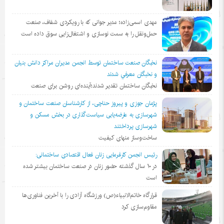
مهدی اسمی‌زاده؛ مدیر جوانی که با رویکردی شفاف، صنعت
حمل‌ونقل را به سمت نوسازی و اشتغال‌زایی سوق داده است
نخبگان صنعت ساختمان توسط انجمن مديران مراكز دانش بنيان
و نخبگان معرفي شدند
نخبگان ساختمان تقدیر شدند؛آینده‌ای روشن برای صنعت
پژمان جوزی و پیروز حناچی، از کارشناسان صنعت ساختمان و
شهرسازی به عارضه‌یابی سیاست‌گذاری در بخش مسکن و
شهرسازی پرداختند
ساخت‌وساز منهای کیفیت
رئیس انجمن کارفرمایی زنان فعال اقتصادی ساختمانی:
در ١٠ سال گذشته حضور زنان در صنعت ساختمان بیشتر شده
است
قرارگاه خاتم‌الانبیاء(ص) ورزشگاه آزادی را با آخرین فناوری‌ها
مقاوم‌سازی کرد