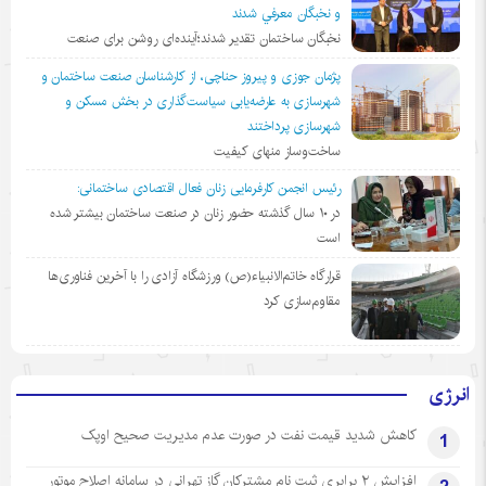
و نخبگان معرفي شدند
نخبگان ساختمان تقدیر شدند؛آینده‌ای روشن برای صنعت
پژمان جوزی و پیروز حناچی، از کارشناسان صنعت ساختمان و
شهرسازی به عارضه‌یابی سیاست‌گذاری در بخش مسکن و
شهرسازی پرداختند
ساخت‌وساز منهای کیفیت
رئیس انجمن کارفرمایی زنان فعال اقتصادی ساختمانی:
در ١٠ سال گذشته حضور زنان در صنعت ساختمان بیشتر شده
است
قرارگاه خاتم‌الانبیاء(ص) ورزشگاه آزادی را با آخرین فناوری‌ها
مقاوم‌سازی کرد
انرژی
کاهش شدید قیمت نفت در صورت عدم مدیریت صحیح اوپک
1
افزایش ۲ برابری ثبت نام مشترکان گاز تهرانی‌ در سامانه اصلاح موتور