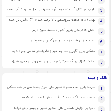
2
طرح‌های انتقال آب و تصحیح الگوی مصرف راه حل بحران کم آبی است
3
تولید ۹ ماهه صنعت پتروشیمی با ۷ درصد رشد به ۵۳ میلیون تن رسید
4
انتقال ۵۰ درصدی بنزین کشور از منطقه خلیج فارس
5
استفاده از سوخت مازوت برای جلوگیری از خاموشی
6
مشکلی برای آبگیری سد چم شیر از نظر باستان‌شناسی وجود ندارد
7
احداث ۴هزار نیروگاه خورشیدی همزمان با سفر رئیس جمهور به یزد
8
بانک و بیمه
سرعت بالای انجام عملیات تامین مالی طرح نهضت ملی در بانک مسکن
1
صنعت بیمه با نگاه به عملکرد گذشته خود آینده را رقم خواهد زد
2
تاکید بر افزایش همکاری های صندوق تامین و پلیس راهور فراجا
3