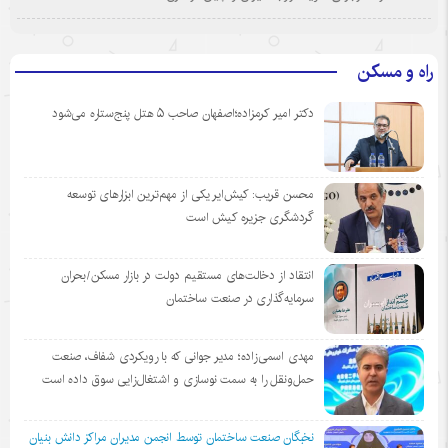
راه و مسکن
دکتر امیر کرمزاده؛اصفهان صاحب ۵ هتل پنج‌ستاره می‌شود
محسن قریب: کیش‌ایر یکی از مهم‌ترین ابزارهای توسعه
گردشگری جزیره کیش است
انتقاد از دخالت‌های مستقیم دولت در بازار مسکن/بحران
سرمایه‌گذاری در صنعت ساختمان
مهدی اسمی‌زاده؛ مدیر جوانی که با رویکردی شفاف، صنعت
حمل‌ونقل را به سمت نوسازی و اشتغال‌زایی سوق داده است
نخبگان صنعت ساختمان توسط انجمن مديران مراكز دانش بنيان