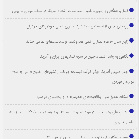
قمار واشنگتن با زنجیره تامین؛ محاسبات اشتباه آمریکا در جنگ تجاری با چین
رونمایی چین از نخستین استاندارد اجباری ایمنی خودروهای خودران
ژاپن میان خاطره بمباران اتمی هیروشیما و سیاست‌های نظامی جدید
نگاهی به رشد اقتصاد چین در سایه تنش‌های ایران و آمریکا
چتر امنیتی آمریکا دیگر کارآمد نیست؛ چرخش کشورهای خلیج فارس به سوی
موازنه راهبردی
شکاف عمیق میان واقعیت‌های «هرمز» و روایت‌سازی ترامپ
رهنمودهای رهبر چین در مورد ضرورت تسریع روند رسیدن به خودکفایی در زمینه
علم و فناوری
هفت راهکار برای تقویت روابط ایران و چین در قرن ۲۱