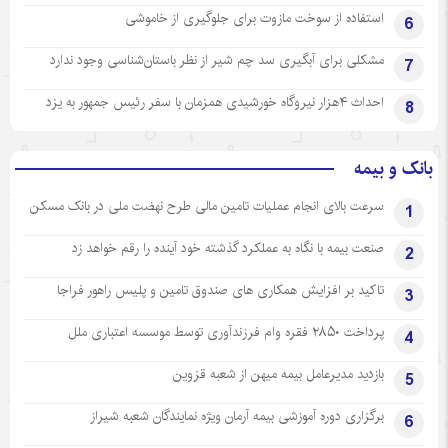
استفاده از سوخت مازوت برای جلوگیری از خاموشی
6
مشکلی برای آبگیری سد چم شیر از نظر باستان‌شناسی وجود ندارد
7
احداث ۴هزار نیروگاه خورشیدی همزمان با سفر رئیس جمهور به یزد
8
بانک و بیمه
سرعت بالای انجام عملیات تامین مالی طرح نهضت ملی در بانک مسکن
1
صنعت بیمه با نگاه به عملکرد گذشته خود آینده را رقم خواهد زد
2
تاکید بر افزایش همکاری های صندوق تامین و پلیس راهور فراجا
3
پرداخت ۲۸۵۰ فقره وام فرزندآوری توسط موسسه اعتباری ملل
4
بازدید مدیرعامل بیمه میهن از شعبه قزوین
5
برگزاری دوره آموزشی بیمه آرمان ویژه نمایندگان شعبه شیراز
6