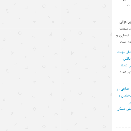
عت
«مدرسه» ربات‌ها در چین؛ پلی میان
آزمایشگاه و دنیای واقعی
یر جوانی
۱۴۰۵/۵/۱۲
ف، صنعت
 نوسازی و
«اندیشه‌های کلاسیک چین» قسمت
اده است
اول: «همگام شدن در یک سفر
مان توسط
مشترک»
 دانش
۱۴۰۵/۵/۱۲
في شدند
یر شدند؛
تحول فناوری چین، چکونه نگاه
سرمایه‌گذاران جهانی را تغییر داد؟
 حناچی، از
۱۴۰۵/۵/۱۲
ختمان و
بی
«سه‌گانه جدید»؛ نماد برتری نوآوری
بخش مسکن
چین در اقتصاد جهانی
۱۴۰۵/۵/۱۲