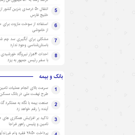
انتقال ۵۰ درصدی بنزین کشور ا
5
خلیج فارس
استفاده از سوخت مازوت برای ج
6
از خاموشی
مشکلی برای آبگیری سد چم شیر
7
باستان‌شناسی وجود ندارد
احداث ۴هزار نیروگاه خورشید
8
با سفر رئیس جمهور به یزد
بانک و بیمه
سرعت بالای انجام عملیات تامین
1
طرح نهضت ملی در بانک مسکن
صنعت بیمه با نگاه به عملکرد گذ
2
آینده را رقم خواهد زد
تاکید بر افزایش همکاری های 
3
تامین و پلیس راهور فراجا
پرداخت ۲۸۵۰ فقره وام فرزند
4