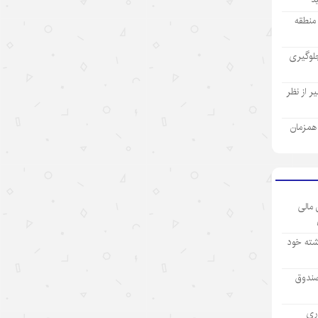
رئیس‌جمهور اسلواکی: دستاوردهای
ز منطقه
توسعه‌ای چین قابل تحسین است
۱۴۰۵/۵/۱۰
لوگیری
قمار آمریکا با۶G؛ ائتلافی برای مهار
 از نظر
چین روی زمینی لغزنده
۱۴۰۵/۵/۱۰
ی همزمان
فتح بازارهای جهانی با رشد ۴۱ درصدی
صادرات؛ نفت سپاهان ۹۰ میلیون دلار
ارزآوری کرد
۱۴۰۵/۵/۱۰
 مالی
مدل‌های متن‌باز هوش مصنوعی چین،
شته خود
موتور محرکهٔ اقتصاد
۱۴۰۵/۵/۱۰
صندوق
کاهش محبوبیت دولت ترامپ هم‌زمان
آوری