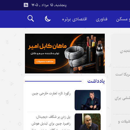
پنجشنبه, ۱۵ مرداد , ۱۴۰۵
و مسکن
فناوری
اقتصادی برتر+
ه‌بندی
ریکا است
یادداشت
رکورد تازه تجارت خارجی چین
وششی برای
پل زدن بر شکاف دیجیتال:
شیلات و
راهبرد چین برای تبدیل هوش