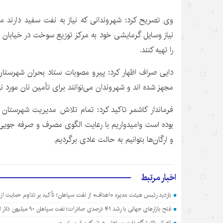
وی تصریح کرد: شهروندانی که نیاز به نفت سفید دارند م
نیاز وسایل گرمایشی خود به مرکز ‏توزیع سوخت در خیابان ق
را تهیه کنند.
مجهز شده
اند
و شهروندان می‌توانند ‏برای تأمین نان مورد نی
فرماندار کاشمر تاکید کرد: تمام تلاش مدیریت شهرستان ت
بوده است
وامیدواریم
با رعایت ‏الگوی مصرف و صرفه
جویی
و ارگان‌ها بتوانیم به حالت عادی برگردیم.
اخبار مرتبط
بازدید رئیس هیئت مدیره «اهداف» از نفت سپاهان؛ تأکید بر تداوم حمایت از
فتح بازارهای جهانی با رشد ۴۱ درصدی صادرات؛ نفت سپاهان ۹۰ میلیون دلار ارزآوری کرد
اتصال پالایشگاه نفت سپاهان به شبکه برق سراسری