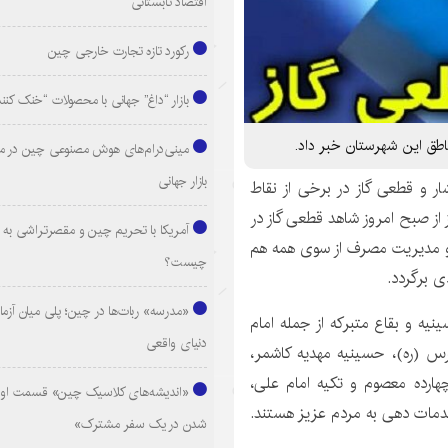
اقتصاد تابستانی
رکورد تازه تجارت خارجی چین
بازار “داغ” جهانی با محصولات “خنک کنن
اطق این شهرستان خبر داد.
مینی‌درام‌های هوش مصنوعی چین در م
بازار جهانی
 و قطعی گاز در برخی از نقاط
از صبح امروز شاهد قطعی گاز در
آمریکا با تحریم چین و مقصرتراشی به د
مدیریت مصرف از سوی همه هم
چیست؟
 برگردد.‏
«مدرسه» ربات‌ها در چین؛ پلی میان آزما
اشمر بیان کرد: برای رفاه حال مردم تعداد ۸ حسینیه و بقاع متبرکه از جمله امام
دنیای واقعی
درس (ره)، حسینیه مهدیه کاشمر،
ارده معصوم و تکیه امام علی،
«اندیشه‌های کلاسیک چین» قسمت اول
دمات دهی به مردم عزیز هستند.
شدن در یک سفر مشترک»