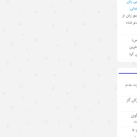
ی زنان
نقش ارتش چین در پیشبرد ابتکار
حکمرانی جهانی
انی:
ضور زنان در
۱۴۰۵/۵/۱۲
تر شده
مطمئنم غارت پول نفت بدون بده‌بستان
میان چند حلقه ممکن نبود/ پشت پرده
(ص)
تراستی‌‌های آلوده یک جریان است نه
آخرین
یک مدیر
ی کرد
۱۴۰۵/۵/۱۱
بازدید رئیس هیئت مدیره «اهداف» از
نفت سپاهان؛ تأکید بر تداوم حمایت از
ت عدم
شرکت های تابعه
۱۴۰۵/۵/۱۱
رکان گاز
بازسازی دستگاه اطلاعاتی ژاپن و
گوی
واکنشها درباره نظامی‌گری
ت
۱۴۰۵/۵/۱۰
تولید ۹ ماهه صنعت پتروشیمی با ۷