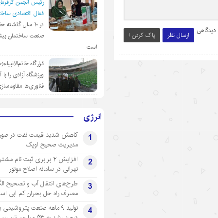
رئیس انجمن کارفرمای
فعال اقتصادی ساختم
در ١٠ سال گذشته ح
 دیدگاهی
ارسال نظر
پاک کردن !
صنعت ساختمان بیش
است
قرارگاه خاتم‌الانبیاء
ورزشگاه آزادی را با 
فناوری‌ها مقاوم‌ساز
انرژی
کاهش شدید قیمت نفت در صور
1
مدیریت صحیح اوپک
افزایش ۲ برابری ثبت نام مشت
2
تهرانی‌ در سامانه اصلاح موتور
طرح‌های انتقال آب و تصحیح ال
3
مصرف راه حل بحران کم آبی اس
4
درصد رشد به ۵۳ میلیون تن رسید