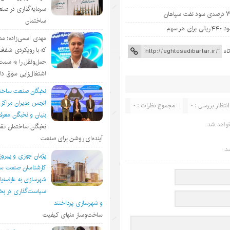
سرمایه‌گذاری در صن
ساختمان
مهدی اسمی‌زاده؛ مد
که با رویکردی شفا
اه
حمل‌ونقل را به سمت
اشتغال‌زایی سوق د
نخبگان صنعت ساخت
انجمن مديران مراكز
انتظار بررسی : 0
مجموع نظرات : 0
بنيان و نخبگان معر
واهد شد.
نخبگان ساختمان تقد
آینده‌ای روشن برای صنعت
د.
پژمان جوزی و پیروز
کارشناسان صنعت سا
شهرسازی به عارضه‌یا
سیاست‌گذاری در 
و شهرسازی پرداختند
ساخت‌وساز منهای کیفیت