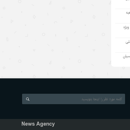
با گرفتاری در تنگنای داخلی و خارجی
۱۴۰۵/۵/۱۰
به
پنج سال با ابتکار توسعه جهانی؛ از
ویژه
پیشنهاد چین تا یک کالای عمومی
برای توسعه مشترک
ملی
۱۴۰۵/۵/۱۰
سیان
دو نگرش متضاد نسبت به ربات‌های
چینی
۱۴۰۵/۵/۱۰
آیا عمر خودروهای برقی چین فقط ۱.۸
سال است؟ روایت نادرست از یک آمار
۱۴۰۵/۵/۹
پل زدن بر شکاف دیجیتال: راهبرد چین
برای تبدیل هوش مصنوعی به کالای
News Agency
عمومی جهانی