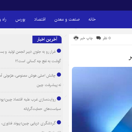
خانه
صنعت و معدن
اقتصاد
بورس
راه 
0 نظر
چاپ خبر
آخرین اخبار
فرار رو به جلوی دبیر انجمن تولید و بست
ر
گوشت به نفع چه کسانی است؟!
چالش اصلی هوش مصنوعی، هژمونی آم
نه پیشرفت چین
روایت‌سازی غرب علیه اقتصاد چین؛ پ
سیاست‌های حمایت‌گرایانه
گردشگری دریایی چین؛ پیوند فناوری، 