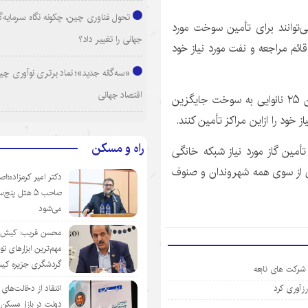
تحول فناوری چین، چکونه نگاه سرمایه‌گذ
ی‌توانند برای تأمین سوخت مورد
جهانی را تغییر داد؟
ائم مراجعه و نفت مورد نیاز خود
«سه‌گانه جدید»؛ نماد برتری نوآوری چی
اقتصاد جهانی
دایی صراف اظهار کرد: پیرو مصوبات ستاد بحران شهرستان ۲۵ نانوایی به سوخت جایگزین
از خود را
ازاین
مراکز تأمین کنند.
راه و مسکن
أمین گاز مورد نیاز شبکه خانگی
از سوی همه شهروندان و صنوف
دکتر امیر کرمزاده؛اص
صاحب ۵ هتل پنج‌
می‌شود
محسن قریب: کیش‌ای
مهم‌ترین ابزارهای ت
گردشگری جزیره ک
 شرکت های تابعه
انتقاد از دخالت‌ها
دولت در بازار مسکن/