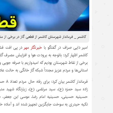
کاشمر _ فرماندار شهرستان کاشمر از قطعی گاز در برخی از من
امیر دایی صراف در گفتگو با
خبرنگار مهر
در پی افت فشار
‏کاشمر اظهار کرد:
باتوجه
به برودت هوا و افزایش مصرف گاز 
برخی از نقاط ‏شهرستان بودیم که امیدواریم با صرفه
جویی
و 
استانی‌ها و مردم عزیز مجدداً شبکه گاز خانگی به ‏حالت عادی
فرماندار ک
زاده سید حمزه (
ع)
، سید مرتضی (
ع)
، ‏زیارتگاه شهید م
حسینیه حسینی، حسینیه امام رضا، موسی
ابن
جعفر، چه
تکیه ‏حیدری به سوخت جایگزین تجهیز شده
اند
و آماده خ