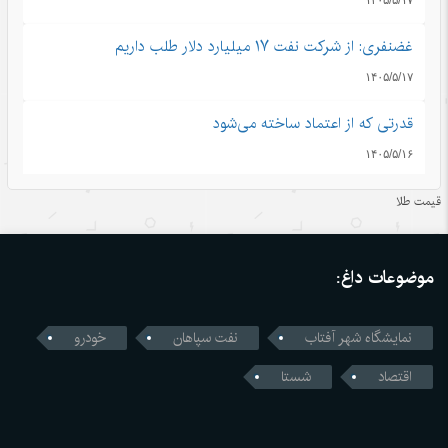
غضنفری: از شرکت نفت ۱۷ میلیارد دلار طلب داریم
۱۴۰۵/۵/۱۷
قدرتی که از اعتماد ساخته می‌شود
۱۴۰۵/۵/۱۶
اندیشه‌های کلاسیک چین قسمت دوم: رشد و بالندگی همراه با
قیمت طلا
هم
۱۴۰۵/۵/۱۶
موضوعات داغ:
قمار واشنگتن با زنجیره تامین؛ محاسبات اشتباه آمریکا در جنگ
تجاری با چین
نمایشگاه شهر آفتاب
نفت سپاهان
خودرو
۱۴۰۵/۵/۱۶
اقتصاد
شستا
رونمایی چین از نخستین استاندارد اجباری ایمنی خودروهای
خودران
۱۴۰۵/۵/۱۶