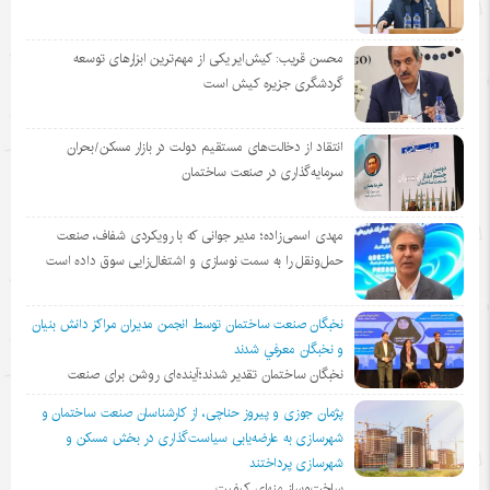
محسن قریب: کیش‌ایر یکی از مهم‌ترین ابزارهای توسعه
گردشگری جزیره کیش است
انتقاد از دخالت‌های مستقیم دولت در بازار مسکن/بحران
سرمایه‌گذاری در صنعت ساختمان
مهدی اسمی‌زاده؛ مدیر جوانی که با رویکردی شفاف، صنعت
حمل‌ونقل را به سمت نوسازی و اشتغال‌زایی سوق داده است
نخبگان صنعت ساختمان توسط انجمن مديران مراكز دانش بنيان
و نخبگان معرفي شدند
نخبگان ساختمان تقدیر شدند؛آینده‌ای روشن برای صنعت
پژمان جوزی و پیروز حناچی، از کارشناسان صنعت ساختمان و
شهرسازی به عارضه‌یابی سیاست‌گذاری در بخش مسکن و
شهرسازی پرداختند
ساخت‌وساز منهای کیفیت