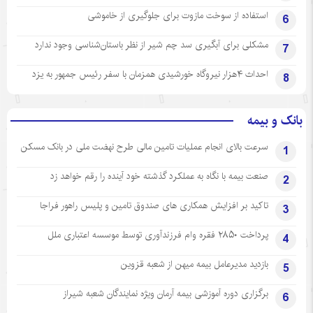
استفاده از سوخت مازوت برای جلوگیری از خاموشی
6
مشکلی برای آبگیری سد چم شیر از نظر باستان‌شناسی وجود ندارد
7
احداث ۴هزار نیروگاه خورشیدی همزمان با سفر رئیس جمهور به یزد
8
بانک و بیمه
سرعت بالای انجام عملیات تامین مالی طرح نهضت ملی در بانک مسکن
1
صنعت بیمه با نگاه به عملکرد گذشته خود آینده را رقم خواهد زد
2
تاکید بر افزایش همکاری های صندوق تامین و پلیس راهور فراجا
3
پرداخت ۲۸۵۰ فقره وام فرزندآوری توسط موسسه اعتباری ملل
4
بازدید مدیرعامل بیمه میهن از شعبه قزوین
5
برگزاری دوره آموزشی بیمه آرمان ویژه نمایندگان شعبه شیراز
6