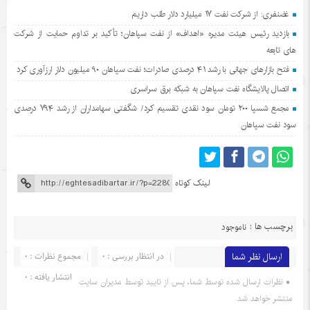
غضنفری: از شرکت نفت ۱۷ میلیارد دلار طلب داریم
بازدید رئیس هیئت مدیره «اهداف» از نفت سپاهان؛ تأکید بر تداوم حمایت از شرکت
های تابعه
فتح بازارهای جهانی با رشد ۴۱ درصدی صادرات؛ نفت سپاهان ۹۰ میلیون دلار ارزآوری کرد
اتصال پالایشگاه نفت سپاهان به شبکه برق سراسری
مجمع شسپا ۲۰۰ تومان سود نقدی تقسیم کرد/ شگفتی سهامداران از رشد ۷۹۴ درصدی
سود نفت سپاهان
لینک کوتاه
برچسب ها :
ناموجود
ارسال نظر شما
در انتظار بررسی : 0
مجموع نظرات : 0
انتشار یافته : 0
نظرات ارسال شده توسط شما، پس از تایید توسط مدیران سایت
منتشر خواهد شد.