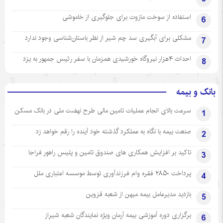
استفاده از سوخت مازوت برای جلوگیری از خاموشی
6
مشکلی برای آبگیری سد چم شیر از نظر باستان‌شناسی وجود ندارد
7
احداث ۴هزار نیروگاه خورشیدی همزمان با سفر رئیس جمهور به یزد
8
بانک و بیمه
سرعت بالای انجام عملیات تامین مالی طرح نهضت ملی در بانک مسکن
1
صنعت بیمه با نگاه به عملکرد گذشته خود آینده را رقم خواهد زد
2
تاکید بر افزایش همکاری های صندوق تامین و پلیس راهور فراجا
3
پرداخت ۲۸۵۰ فقره وام فرزندآوری توسط موسسه اعتباری ملل
4
بازدید مدیرعامل بیمه میهن از شعبه قزوین
5
برگزاری دوره آموزشی بیمه آرمان ویژه نمایندگان شعبه شیراز
6