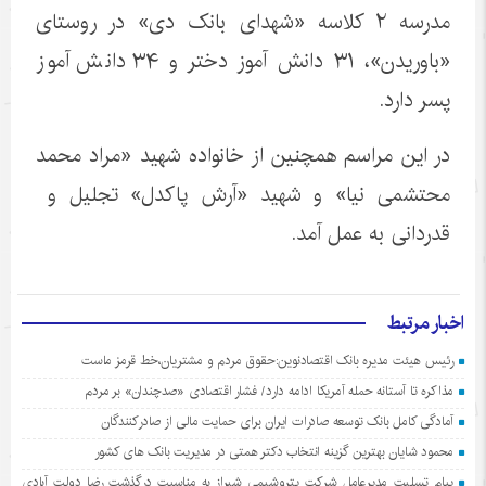
مدرسه ۲ کلاسه «شهدای بانک دی» در روستای
«باوریدن»، ۳۱ دانش آموز دختر و ۳۴ دانش آموز
پسر دارد.
در این مراسم همچنین از خانواده شهید «مراد محمد
محتشمی نیا» و شهید «آرش پاکدل» تجلیل و
قدردانی به عمل آمد.
اخبار مرتبط
رئیس هیئت مدیره بانک اقتصادنوین:حقوق مردم و مشتریان،خط قرمز ماست
مذاکره تا آستانه حمله آمریکا ادامه دارد/ فشار اقتصادی «صدچندان» بر مردم
آمادگی کامل بانک توسعه صادرات ایران برای حمایت مالی از صادرکنندگان
محمود شایان بهترین گزینه انتخاب دکتر همتی در مدیریت بانک های کشور
پیام تسلیت مدیرعامل شرکت پتروشیمی شیراز به مناسبت درگذشت رضا دولت آبادی