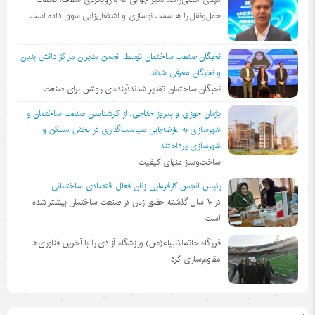
حمل‌ونقل را به سمت نوسازی و اشتغال‌زایی سوق داده است
نخبگان صنعت ساختمان توسط انجمن مديران مراكز دانش بنيان
و نخبگان معرفي شدند
نخبگان ساختمان تقدیر شدند؛آینده‌ای روشن برای صنعت
پژمان جوزی و پیروز حناچی، از کارشناسان صنعت ساختمان و
شهرسازی به عارضه‌یابی سیاست‌گذاری در بخش مسکن و
شهرسازی پرداختند
ساخت‌وساز منهای کیفیت
رئیس انجمن کارفرمایی زنان فعال اقتصادی ساختمانی:
در ١٠ سال گذشته حضور زنان در صنعت ساختمان بیشتر شده
است
قرارگاه خاتم‌الانبیاء(ص) ورزشگاه آزادی را با آخرین فناوری‌ها
مقاوم‌سازی کرد