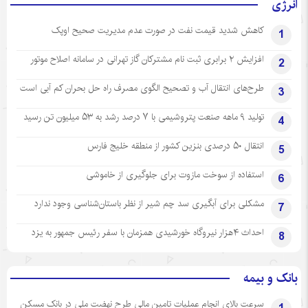
انرژی
کاهش شدید قیمت نفت در صورت عدم مدیریت صحیح اوپک
1
افزایش ۲ برابری ثبت نام مشترکان گاز تهرانی‌ در سامانه اصلاح موتور
2
طرح‌های انتقال آب و تصحیح الگوی مصرف راه حل بحران کم آبی است
3
تولید ۹ ماهه صنعت پتروشیمی با ۷ درصد رشد به ۵۳ میلیون تن رسید
4
انتقال ۵۰ درصدی بنزین کشور از منطقه خلیج فارس
5
استفاده از سوخت مازوت برای جلوگیری از خاموشی
6
مشکلی برای آبگیری سد چم شیر از نظر باستان‌شناسی وجود ندارد
7
احداث ۴هزار نیروگاه خورشیدی همزمان با سفر رئیس جمهور به یزد
8
بانک و بیمه
سرعت بالای انجام عملیات تامین مالی طرح نهضت ملی در بانک مسکن