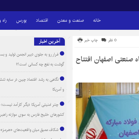
خانه
صنعت و معدن
اقتصاد
بورس
راه 
0 نظر
چاپ خبر
آخرین اخبار
فرار رو به جلوی دبیر انجمن تولید و بست
ه صنعتی اصفهان افتتاح
گوشت به نفع چه کسانی است؟!
نگاهی به رشد اقتصاد چین در سایه تنش
و آمریکا
چتر امنیتی آمریکا دیگر کارآمد نیست
کشورهای خلیج فارس به سوی موازنه راهبر
شکاف عمیق میان واقعیت‌های «هرمز» 