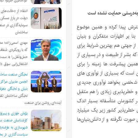
گردشگری جزیره ک
انتقاد از دخالت‌ها
ا به‌درستی حمایت نشده است
دولت در بازار مسکن/
سرمایه‌گذاری در صن
سترش پیدا کرده و همین موضوع
ساختمان
بنا بر اظهارات متفکران و بنیان
مهدی اسمی‌زاده؛ مد
 از جهتی هم بهترین شرایط برای
که با رویکردی شفا
ه بشر از طبیعت و در بسیاری از
حمل‌ونقل را به سمت
ین پیشرفت ها زمینه را برای
اشتغال‌زایی سوق د
رن است که بسیاری از نوآوری های
نخبگان صنعت ساخت
هر شخصی بخواهد نوآوری جدیدی
انجمن مديران مراكز
بنيان و نخبگان معر
ه و خطرپذیری زیادی را هم متقبل
نخبگان ساختمان تقد
ر کشورمان متأسفانه بسیار اندک
آینده‌ای روشن برای صنعت
د سرمایه‌گذاری‌های خطرپذیر کشور زیر یک میلیارد
پژمان جوزی و پیروز
صورت نگرفته و از دانش‌بنیان‌ها
کارشناسان صنعت سا
شهرسازی به عارضه‌یا
سیاست‌گذاری در 