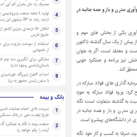
مصرف راه حل بحران کم آبی اس
وآوری مدرن و باز و همه جانبه در
4
درصد رشد به ۵۳ میلیون تن رسید
انتقال ۵۰ درصدی بنزین کشور ا
5
 نوآوری یکی از بخش های مهم و
خلیج فارس
 از بیش از یک سال گذشته تاکنون
استفاده از سوخت مازوت برای ج
6
از خاموشی
ست و معتقد است، اگر به عنوان
مشکلی برای آبگیری سد چم شیر
خش نیز برنامه و عملکرد خوبی
7
باستان‌شناسی وجود ندارد
محقق کند.
احداث ۴هزار نیروگاه خورشید
8
با سفر رئیس جمهور به یزد
بیش از ۵۰ درصد منابع و سرمایه گذاری های فولاد مبارکه در
رد: ورود فولاد مبارکه به حوزه
بانک و بیمه
سبت به گذشته متفاوت است؛ نگاه
سرعت بالای انجام عملیات تامین
1
آوری مدرن و باز و همه جانبه در
طرح نهضت ملی در بانک مسکن
اری در دانشگاه‌های پیشرو است.
صنعت بیمه با نگاه به عملکرد گذ
2
آینده را رقم خواهد زد
دید، صرفا به کسب و کار خود نگاه