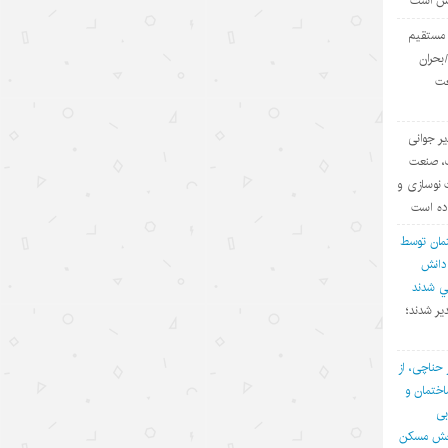
یش است
سهم بالای صادرات دانش‌بنیان
ی مستقیم
۱۴۰۵/۵/۱۵
بحران
عت
کرایه خودروهای هوشمند در چین؛
سفری به آینده با قیمت امروز
یر جوانی
۱۴۰۵/۵/۱۵
ف، صنعت
ادعاهای «کار اجباری» آمریکا علیه
 نوسازی و
چین؛ تکرار روایت دروغ به جای ارائه
اده است
مدرک
مان توسط
۱۴۰۵/۵/۱۵
 دانش
في شدند
توقف حملات آمریکا به ایران؛ تاکتیک
یر شدند؛
واشنگتن برای تحقق اهداف چندگانه
۱۴۰۵/۵/۱۵
 حناچی، از
ختمان و
چالش اصلی هوش مصنوعی، هژمونی
بی
آمریکا است نه پیشرفت چین
بخش مسکن