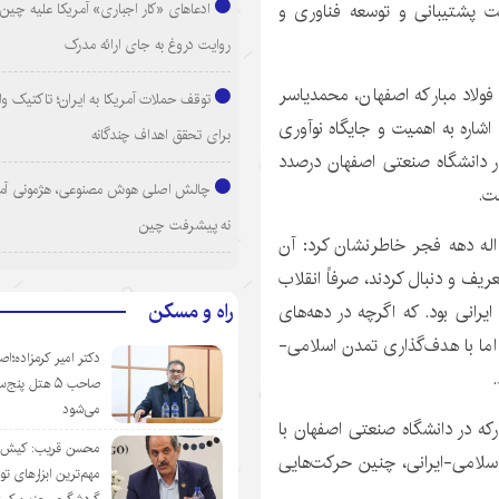
ادعاهای «کار اجباری» آمریکا علیه چین؛
ت پشتیبانی و توسعه فناوری و
روایت دروغ به جای ارائه مدرک
ولاد مبارکه اصفهان، محمدیاسر
توقف حملات آمریکا به ایران؛ تاکتیک و
اشاره به اهمیت و جایگاه نوآوری
برای تحقق اهداف چندگانه
 در دانشگاه صنعتی اصفهان درصدد
چالش اصلی هوش مصنوعی، هژمونی آم
ت.
نه پیشرفت چین
ه دهه فجر خاطرنشان کرد: آن
یف و دنبال کردند، صرفاً انقلاب
راه و مسکن
ایرانی بود. که اگرچه در دهه‌های
اما با هدف‌گذاری تمدن اسلامی-
دکتر امیر کرمزاده؛اص
صاحب ۵ هتل پنج‌
می‌شود
رکه در دانشگاه صنعتی اصفهان با
محسن قریب: کیش‌ای
اسلامی-ایرانی، چنین حرکت‌هایی
مهم‌ترین ابزارهای ت