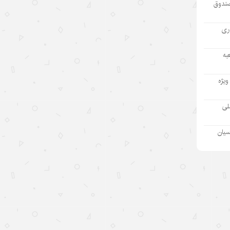
صندوق
۱۴۰۵/۵/۱۲
«سه‌گانه جدید»؛ نماد برتری نوآوری
آوری
چین در اقتصاد جهانی
به
۱۴۰۵/۵/۱۲
نقش ارتش چین در پیشبرد ابتکار
ویژه
حکمرانی جهانی
ملی
۱۴۰۵/۵/۱۲
مطمئنم غارت پول نفت بدون بده‌بستان
سیان
میان چند حلقه ممکن نبود/ پشت پرده
تراستی‌‌های آلوده یک جریان است نه
یک مدیر
۱۴۰۵/۵/۱۱
بازدید رئیس هیئت مدیره «اهداف» از
نفت سپاهان؛ تأکید بر تداوم حمایت از
شرکت های تابعه