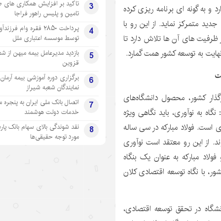
تاکید بر افزایش همکاری های 
3
د و به گونه ای برنامه ریزی کرده
تامین و پلیس راهور فراجا
ی جدید متمرکز نماید. از این رو با
پرداخت ۲۸۵۰ فقره وام فرزند
4
 ظرفیت های آن ها تلاش دارد تا
توسط موسسه اعتباری ملل
هایت به توسعه کشور همت گمارد.
بازدید مدیرعامل بیمه میهن از شع
5
قزوین
ت
برگزاری دوره آموزشی بیمه آرمان 
6
نمایندگان شعبه شیراز
رگذار کشور، محصول دانشگاه‌های
اتصال بانک ملی ایران به پنجره 
7
اه به نوآوری، باید نگاهی ویژه
خدمات دولت هوشمند
ی است. فولاد مبارکه در سی ساله
نقد شوندگی بالای سهام بانک پار
8
مورد توجه حقیقی‌ها
ند. از این رو معتقد است نوآوری
ولاد مبارکه به عنوان یک بنگاه
ر، با نگاه توسعه اقتصادی کلان
انشگاه در تحقق توسعه اقتصادی،