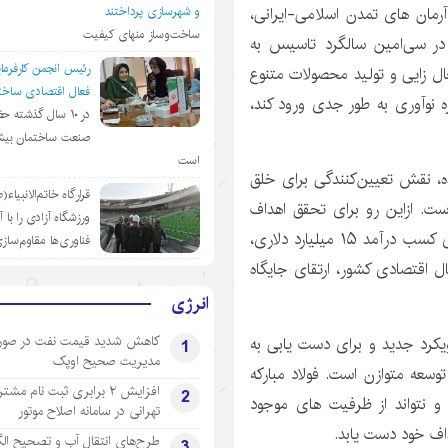
آرمان های تمدن اسلامی-ایرانی،
و شهرسازی پرداختند
ساخت‌وساز منهای کیفیت
در سی‌امین سالگرد تاسیس به
رئیس انجمن کارفرمای
ال زایی و تولید محصولات متنوع
فعال اقتصادی ساختم
ه نوآوری به طور جدی ورود کند،
در ١٠ سال گذشته ح
صنعت ساختمان بیش
است
انداز فولاد مبارکه برای ۳۰ سال آینده، نقش تعیین‌کنندگی برای خلق
قرارگاه خاتم‌الانبیاء
ست. ازاین رو برای تحقق اهداف
ورزشگاه آزادی را با 
شرکت تا افق ۱۴۱۰ می توان برنامه های فولاد مبارکه برای کسب درآمد ۱۵ میلیارد دلاری،
فناوری‌ها مقاوم‌ساز
ل اقتصادی کشور، ارتقای جایگاه
انرژی
کاهش شدید قیمت نفت در صور
ویکرد جدید و برای دست یابی به
1
مدیریت صحیح اوپک
فته است، تحقق توسعه متوازن است. فولاد مبارکه
افزایش ۲ برابری ثبت نام مشت
2
و نتواند از ظرفیت های موجود
تهرانی‌ در سامانه اصلاح موتور
داف خود دست یابد.
طرح‌های انتقال آب و تصحیح ال
3