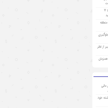
ت
مسیر فتح بازار جهانی
تولید ۹ ماهه صنعت پتروشیمی با ۷
۱۴۰۵/۵/۱۲
آمریکا با تحریم چین و مقصرتراشی به
ز منطقه
دنبال چیست؟
لوگیری
۱۴۰۵/۵/۱۲
«مدرسه» ربات‌ها در چین؛ پلی میان
 از نظر
آزمایشگاه و دنیای واقعی
ی همزمان
۱۴۰۵/۵/۱۲
«اندیشه‌های کلاسیک چین» قسمت
اول: «همگام شدن در یک سفر
مشترک»
 مالی
۱۴۰۵/۵/۱۲
شته خود
تحول فناوری چین، چکونه نگاه
سرمایه‌گذاران جهانی را تغییر داد؟