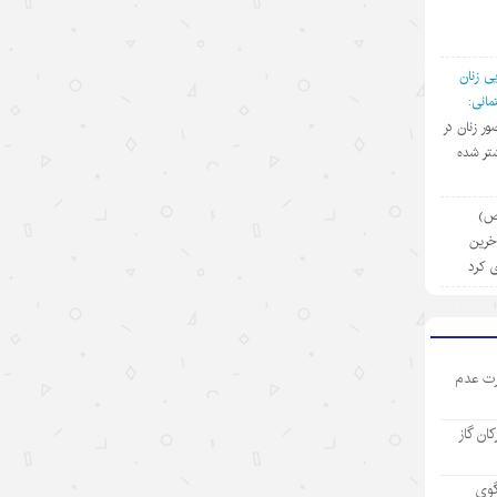
۱۴۰۵/۵/۱۳
روایت‌سازی غرب علیه اقتصاد چین؛
پوششی برای سیاست‌های
ی زنان
حمایت‌گرایانه
انی:
ضور زنان در
۱۴۰۵/۵/۱۳
تر شده
گردشگری دریایی چین؛ پیوند فناوری،
شیلات و اقتصاد تابستانی
(ص)
آخرین
۱۴۰۵/۵/۱۳
ی کرد
رکورد تازه تجارت خارجی چین
۱۴۰۵/۵/۱۲
ت عدم
بازار “داغ” جهانی با محصولات “خنک
کننده” چینی
رکان گاز
۱۴۰۵/۵/۱۲
مینی‌درام‌های هوش مصنوعی چین در
گوی