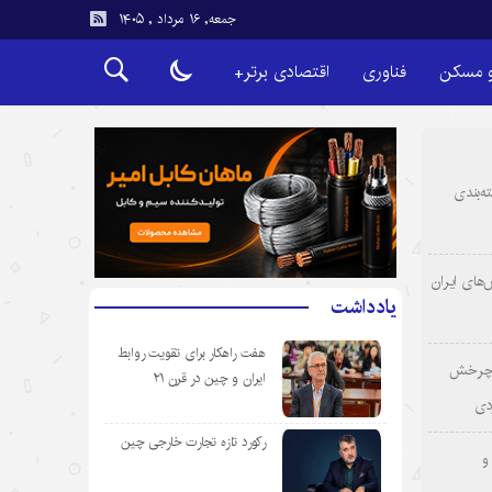
جمعه, ۱۶ مرداد , ۱۴۰۵
و مسکن
فناوری
اقتصادی برتر+
ه‌بندی
‌های ایران
یادداشت
هفت راهکار برای تقویت روابط
؛ چرخش
ایران و چین در قرن ۲۱
دی
رکورد تازه تجارت خارجی چین
و