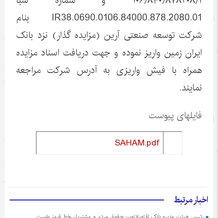
۱۰۶٫۸۴۰٫۸۷۸۲۰۸٫۱ و شماره شبا
IR38.0690.0106.84000.878.2080.01 بنام
شرکت توسعه صنعتی آرین (مزایده گذار) نزد بانک
ایران زمین واریز نموده و جهت دریافت اسناد مزایده
همراه با فیش واریزی به آدرس شرکت مراجعه
نمایند.
فایلهای پیوست
SAHAM.pdf
اخبار مرتبط
رئیس هیئت مدیره بانک اقتصادنوین:حقوق مردم و مشتریان،خط قرمز ماست