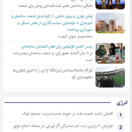
نخبگان ساختمان تقدیر شدند؛آینده‌ای روشن برای صنعت
پژمان جوزی و پیروز حناچی، از کارشناسان صنعت ساختمان و
شهرسازی به عارضه‌یابی سیاست‌گذاری در بخش مسکن و
شهرسازی پرداختند
ساخت‌وساز منهای کیفیت
رئیس انجمن کارفرمایی زنان فعال اقتصادی ساختمانی:
در ١٠ سال گذشته حضور زنان در صنعت ساختمان بیشتر شده
است
قرارگاه خاتم‌الانبیاء(ص) ورزشگاه آزادی را با آخرین فناوری‌ها
مقاوم‌سازی کرد
انرژی
کاهش شدید قیمت نفت در صورت عدم مدیریت صحیح اوپک
1
افزایش ۲ برابری ثبت نام مشترکان گاز تهرانی‌ در سامانه اصلاح موتور
2