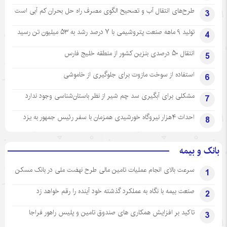
طرح‌های انتقال آب و تصحیح الگوی مصرف راه حل بحران کم آبی است
3
تولید ۹ ماهه صنعت پتروشیمی با ۷ درصد رشد به ۵۳ میلیون تن رسید
4
انتقال ۵۰ درصدی بنزین کشور از منطقه خلیج فارس
5
استفاده از سوخت مازوت برای جلوگیری از خاموشی
6
مشکلی برای آبگیری سد چم شیر از نظر باستان‌شناسی وجود ندارد
7
احداث ۴هزار نیروگاه خورشیدی همزمان با سفر رئیس جمهور به یزد
8
بانک و بیمه
سرعت بالای انجام عملیات تامین مالی طرح نهضت ملی در بانک مسکن
1
صنعت بیمه با نگاه به عملکرد گذشته خود آینده را رقم خواهد زد
2
تاکید بر افزایش همکاری های صندوق تامین و پلیس راهور فراجا
3