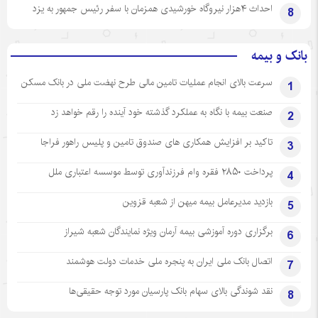
احداث ۴هزار نیروگاه خورشیدی همزمان با سفر رئیس جمهور به یزد
8
بانک و بیمه
سرعت بالای انجام عملیات تامین مالی طرح نهضت ملی در بانک مسکن
1
صنعت بیمه با نگاه به عملکرد گذشته خود آینده را رقم خواهد زد
2
تاکید بر افزایش همکاری های صندوق تامین و پلیس راهور فراجا
3
پرداخت ۲۸۵۰ فقره وام فرزندآوری توسط موسسه اعتباری ملل
4
بازدید مدیرعامل بیمه میهن از شعبه قزوین
5
برگزاری دوره آموزشی بیمه آرمان ویژه نمایندگان شعبه شیراز
6
اتصال بانک ملی ایران به پنجره ملی خدمات دولت هوشمند
7
نقد شوندگی بالای سهام بانک پارسیان مورد توجه حقیقی‌ها
8