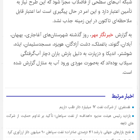
شبکه آب‌های سطحی از فاضلاب مجزا شود که این طرح نیاز به
تأمین اعتبار دارد و این امر در حال پیگیری است اما اعتبار قابل
ملاحظه‌ای تاکنون در این زمینه جذب نشد.
به گزارش
خبرنگار مهر
، روز گذشته شهرستان‌های
آغاجاری
، بهبهان،
آبادان، گتوند،
باغملک
، دشت آزادگان، هویزه، مسجدسلیمان، ایذه،
شوشتر،
اندیکا
و
دزپارت
به دلیل بارش باران دچار آب‌گرفتگی
سیلاب بوده‌اند که به‌صورت موردی ورود آب به منازل گزارش شده
است.
اخبار مرتبط
غضنفری: از شرکت نفت ۱۷ میلیارد دلار طلب داریم
بازدید رئیس هیئت مدیره «اهداف» از نفت سپاهان؛ تأکید بر تداوم حمایت از شرکت
های تابعه
فتح بازارهای جهانی با رشد ۴۱ درصدی صادرات؛ نفت سپاهان ۹۰ میلیون دلار ارزآوری کرد