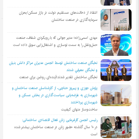
انتقاد از دخالت‌های مستقیم دولت در بازار مسکن/بحران
سرمایه‌گذاری در صنعت ساختمان
مهدی اسمی‌زاده؛ مدیر جوانی که با رویکردی شفاف، صنعت
حمل‌ونقل را به سمت نوسازی و اشتغال‌زایی سوق داده است
نخبگان صنعت ساختمان توسط انجمن مديران مراكز دانش بنيان
و نخبگان معرفي شدند
نخبگان ساختمان تقدیر شدند؛آینده‌ای روشن برای صنعت
پژمان جوزی و پیروز حناچی، از کارشناسان صنعت ساختمان و
شهرسازی به عارضه‌یابی سیاست‌گذاری در بخش مسکن و
شهرسازی پرداختند
ساخت‌وساز منهای کیفیت
رئیس انجمن کارفرمایی زنان فعال اقتصادی ساختمانی:
در ١٠ سال گذشته حضور زنان در صنعت ساختمان بیشتر شده
است