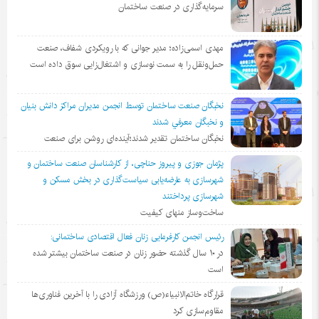
سرمایه‌گذاری در صنعت ساختمان
مهدی اسمی‌زاده؛ مدیر جوانی که با رویکردی شفاف، صنعت
حمل‌ونقل را به سمت نوسازی و اشتغال‌زایی سوق داده است
نخبگان صنعت ساختمان توسط انجمن مديران مراكز دانش بنيان
و نخبگان معرفي شدند
نخبگان ساختمان تقدیر شدند؛آینده‌ای روشن برای صنعت
پژمان جوزی و پیروز حناچی، از کارشناسان صنعت ساختمان و
شهرسازی به عارضه‌یابی سیاست‌گذاری در بخش مسکن و
شهرسازی پرداختند
ساخت‌وساز منهای کیفیت
رئیس انجمن کارفرمایی زنان فعال اقتصادی ساختمانی:
در ١٠ سال گذشته حضور زنان در صنعت ساختمان بیشتر شده
است
قرارگاه خاتم‌الانبیاء(ص) ورزشگاه آزادی را با آخرین فناوری‌ها
مقاوم‌سازی کرد