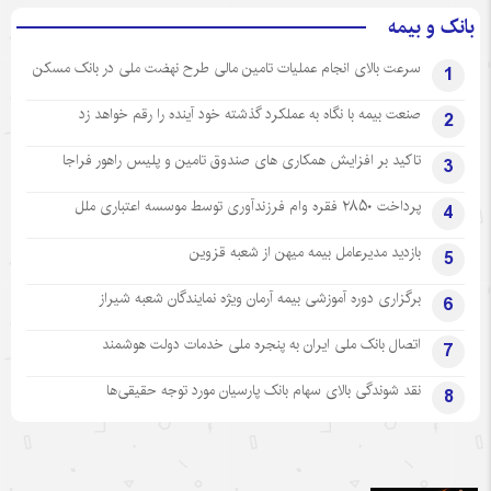
بانک و بیمه
سرعت بالای انجام عملیات تامین مالی طرح نهضت ملی در بانک مسکن
1
صنعت بیمه با نگاه به عملکرد گذشته خود آینده را رقم خواهد زد
2
تاکید بر افزایش همکاری های صندوق تامین و پلیس راهور فراجا
3
پرداخت ۲۸۵۰ فقره وام فرزندآوری توسط موسسه اعتباری ملل
4
بازدید مدیرعامل بیمه میهن از شعبه قزوین
5
برگزاری دوره آموزشی بیمه آرمان ویژه نمایندگان شعبه شیراز
6
اتصال بانک ملی ایران به پنجره ملی خدمات دولت هوشمند
7
نقد شوندگی بالای سهام بانک پارسیان مورد توجه حقیقی‌ها
8