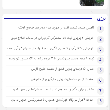
انرژی
کاهش شدید قیمت نفت در صورت عدم مدیریت صحیح اوپک
1
افزایش ۲ برابری ثبت نام مشترکان گاز تهرانی‌ در سامانه اصلاح موتور
2
طرح‌های انتقال آب و تصحیح الگوی مصرف راه حل بحران کم آبی است
3
تولید ۹ ماهه صنعت پتروشیمی با ۷ درصد رشد به ۵۳ میلیون تن رسید
4
انتقال ۵۰ درصدی بنزین کشور از منطقه خلیج فارس
5
استفاده از سوخت مازوت برای جلوگیری از خاموشی
6
مشکلی برای آبگیری سد چم شیر از نظر باستان‌شناسی وجود ندارد
7
احداث ۴هزار نیروگاه خورشیدی همزمان با سفر رئیس جمهور به یزد
8