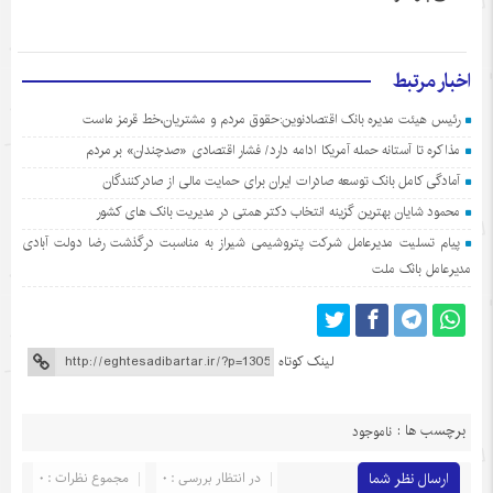
اخبار مرتبط
رئیس هیئت مدیره بانک اقتصادنوین:حقوق مردم و مشتریان،خط قرمز ماست
مذاکره تا آستانه حمله آمریکا ادامه دارد/ فشار اقتصادی «صدچندان» بر مردم
آمادگی کامل بانک توسعه صادرات ایران برای حمایت مالی از صادرکنندگان
محمود شایان بهترین گزینه انتخاب دکتر همتی در مدیریت بانک های کشور
پیام تسلیت مدیرعامل شرکت پتروشیمی شیراز به مناسبت درگذشت رضا دولت آبادی
مدیرعامل بانک ملت
لینک کوتاه
برچسب ها :
ناموجود
ارسال نظر شما
در انتظار بررسی : 0
مجموع نظرات : 0