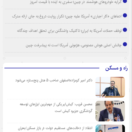
کرایه خودروهای هوشمند در چین؛ سفری به آینده با قیمت امروز
ادعاهای «کار اجباری» آمریکا علیه چین؛ تکرار روایت دروغ به جای ارائه مدرک
توقف حملات آمریکا به ایران؛ تاکتیک واشنگتن برای تحقق اهداف چندگانه
چالش اصلی هوش مصنوعی، هژمونی آمریکا است نه پیشرفت چین
راه و مسکن
دکتر امیر کرمزاده؛اصفهان صاحب ۵ هتل پنج‌ستاره می‌شود
محسن قریب: کیش‌ایر یکی از مهم‌ترین ابزارهای توسعه
گردشگری جزیره کیش است
انتقاد از دخالت‌های مستقیم دولت در بازار مسکن/بحران