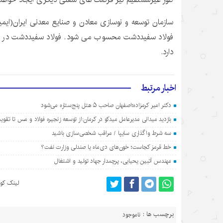
سازمان توسعه و نوسازی معادن و صنایع معدنی ایران(ایمیدرو
فولاد سفیددشت محسوب می شود. فولاد سفیددشت در است
دارد.
اخبار مرتبط
دکتر امیر کرمزاده؛اصفهان صاحب ۵ هتل پنج‌ستاره می‌شود
بازدید میدانی مدیرعامل میدکو در کرمان:از توسعه زنجیره فولاد و مس تا تق
سه شرط واگذاری سایپا / مراقب شخصی‌سازی باشید
خط قرمز کجاست؛ خون‌های دی‌ماه یا صندلی وزارت نفت؟
مهندس آتبین یحیایی، پرچمدار جهاد تولید و اشتغال
لینک کوت
برچسب ها :
ناموجود