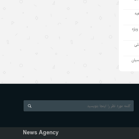
با گرفتاری در تنگنای داخلی و خارجی
۱۴۰۵/۵/۱۰
به
پنج سال با ابتکار توسعه جهانی؛ از
ویژه
پیشنهاد چین تا یک کالای عمومی
برای توسعه مشترک
ملی
۱۴۰۵/۵/۱۰
سیان
دو نگرش متضاد نسبت به ربات‌های
چینی
۱۴۰۵/۵/۱۰
آیا عمر خودروهای برقی چین فقط ۱.۸
سال است؟ روایت نادرست از یک آمار
۱۴۰۵/۵/۹
پل زدن بر شکاف دیجیتال: راهبرد چین
برای تبدیل هوش مصنوعی به کالای
News Agency
عمومی جهانی