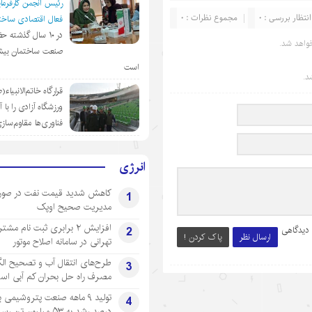
رئیس انجمن کارفرمای
انتظار بررسی : 0
مجموع نظرات : 0
فعال اقتصادی ساختم
در ١٠ سال گذشته ح
واهد شد.
صنعت ساختمان بیش
است
د.
قرارگاه خاتم‌الانبیاء
ورزشگاه آزادی را با 
فناوری‌ها مقاوم‌ساز
انرژی
کاهش شدید قیمت نفت در صور
1
مدیریت صحیح اوپک
افزایش ۲ برابری ثبت نام مشت
2
 دیدگاهی
ارسال نظر
پاک کردن !
تهرانی‌ در سامانه اصلاح موتور
طرح‌های انتقال آب و تصحیح ال
3
مصرف راه حل بحران کم آبی اس
4
درصد رشد به ۵۳ میلیون تن رسید