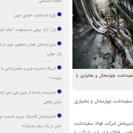
اقتصاد تابستانی
رکورد تازه تجارت خارجی چین
بازار “داغ” جهانی با محصولات “خنک کنن
مینی‌درام‌های هوش مصنوعی چین در م
بازار جهانی
آمریکا با تحریم چین و مقصرتراشی به د
فیددشت چهارمحال و بختیاری با
چیست؟
«مدرسه» ربات‌ها در چین؛ پلی میان آزما
 سفیددشت چهارمحال و بختیاری
دنیای واقعی
«اندیشه‌های کلاسیک چین» قسمت اول
، مدیرعامل شرکت فولاد سفیددشت
شدن در یک سفر مشترک»
 قوس فولادسازی این شرکت با