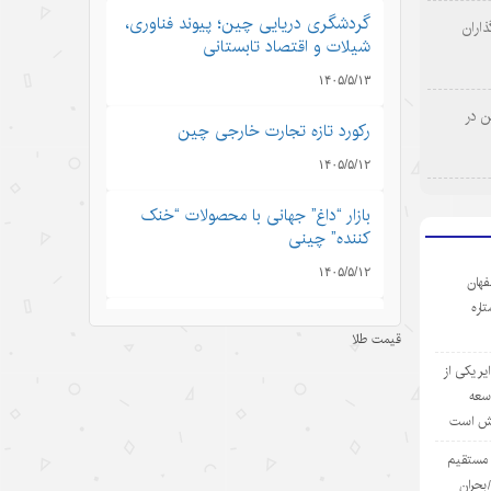
گردشگری دریایی چین؛ پیوند فناوری،
اران
شیلات و اقتصاد تابستانی
۱۴۰۵/۵/۱۳
ن در
رکورد تازه تجارت خارجی چین
۱۴۰۵/۵/۱۲
بازار “داغ” جهانی با محصولات “خنک
کننده” چینی
۱۴۰۵/۵/۱۲
فهان
ستاره
مینی‌درام‌های هوش مصنوعی چین در
قیمت طلا
مسیر فتح بازار جهانی
ر یکی از
۱۴۰۵/۵/۱۲
وسعه
یش است
آمریکا با تحریم چین و مقصرتراشی به
دنبال چیست؟
ی مستقیم
بحران
۱۴۰۵/۵/۱۲