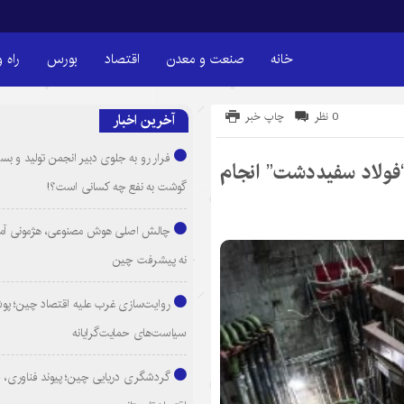
خانه
صنعت و معدن
اقتصاد
بورس
راه 
0 نظر
چاپ خبر
آخرین اخبار
فرار رو به جلوی دبیر انجمن تولید و بست
فولاد سفیددشت” انجام
گوشت به نفع چه کسانی است؟!
چالش اصلی هوش مصنوعی، هژمونی آم
نه پیشرفت چین
روایت‌سازی غرب علیه اقتصاد چین؛ پ
سیاست‌های حمایت‌گرایانه
گردشگری دریایی چین؛ پیوند فناوری، 