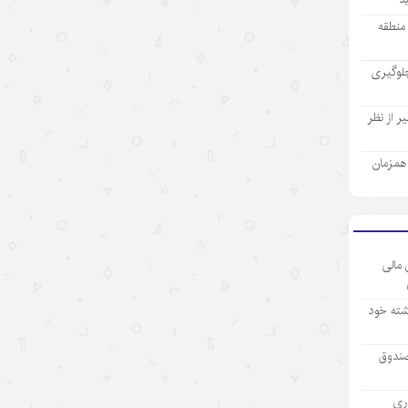
رئیس‌جمهور اسلواکی: دستاوردهای
ز منطقه
توسعه‌ای چین قابل تحسین است
۱۴۰۵/۵/۱۰
لوگیری
قمار آمریکا با۶G؛ ائتلافی برای مهار
 از نظر
چین روی زمینی لغزنده
۱۴۰۵/۵/۱۰
ی همزمان
فتح بازارهای جهانی با رشد ۴۱ درصدی
صادرات؛ نفت سپاهان ۹۰ میلیون دلار
ارزآوری کرد
۱۴۰۵/۵/۱۰
 مالی
مدل‌های متن‌باز هوش مصنوعی چین،
شته خود
موتور محرکهٔ اقتصاد
۱۴۰۵/۵/۱۰
صندوق
کاهش محبوبیت دولت ترامپ هم‌زمان
آوری