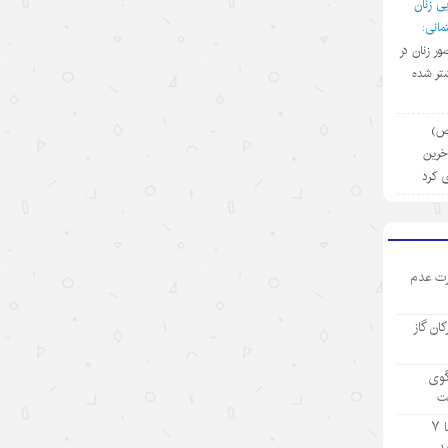
ی زنان
نقش ارتش چین در پیشبرد ابتکار
حکمرانی جهانی
انی:
ضور زنان در
۱۴۰۵/۵/۱۲
تر شده
مطمئنم غارت پول نفت بدون بده‌بستان
میان چند حلقه ممکن نبود/ پشت پرده
(ص)
تراستی‌‌های آلوده یک جریان است نه
آخرین
یک مدیر
ی کرد
۱۴۰۵/۵/۱۱
بازدید رئیس هیئت مدیره «اهداف» از
نفت سپاهان؛ تأکید بر تداوم حمایت از
ت عدم
شرکت های تابعه
۱۴۰۵/۵/۱۱
رکان گاز
بازسازی دستگاه اطلاعاتی ژاپن و
گوی
واکنشها درباره نظامی‌گری
ت
۱۴۰۵/۵/۱۰
تولید ۹ ماهه صنعت پتروشیمی با ۷