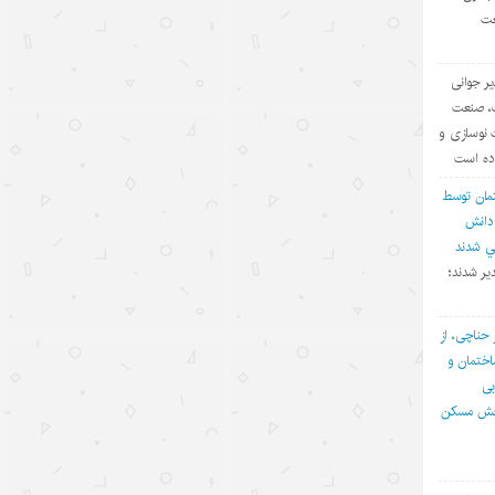
عت
«مدرسه» ربات‌ها در چین؛ پلی میان
آزمایشگاه و دنیای واقعی
یر جوانی
۱۴۰۵/۵/۱۲
ف، صنعت
 نوسازی و
«اندیشه‌های کلاسیک چین» قسمت
اده است
اول: «همگام شدن در یک سفر
مان توسط
مشترک»
 دانش
۱۴۰۵/۵/۱۲
في شدند
یر شدند؛
تحول فناوری چین، چکونه نگاه
سرمایه‌گذاران جهانی را تغییر داد؟
 حناچی، از
۱۴۰۵/۵/۱۲
ختمان و
بی
«سه‌گانه جدید»؛ نماد برتری نوآوری
بخش مسکن
چین در اقتصاد جهانی
۱۴۰۵/۵/۱۲