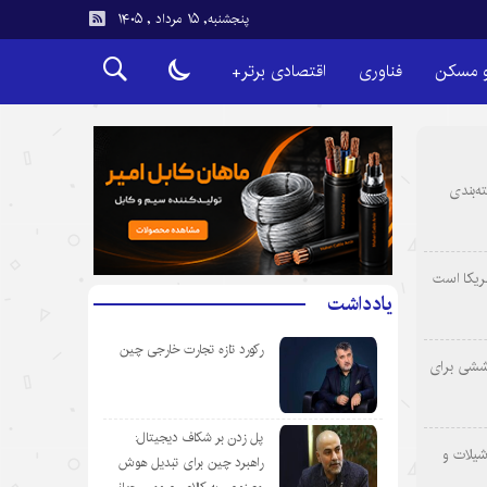
پنجشنبه, ۱۵ مرداد , ۱۴۰۵
و مسکن
فناوری
اقتصادی برتر+
ه‌بندی
ریکا است
یادداشت
رکورد تازه تجارت خارجی چین
وششی برای
پل زدن بر شکاف دیجیتال:
شیلات و
راهبرد چین برای تبدیل هوش