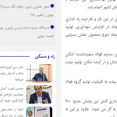
ل کشور انجام شد.
تحول فناوری چین، چکونه نگاه سرمایه‌گذ
جهانی را تغییر داد؟
ر این فاز و فاز دوم راه اندازی
د در افزایش سودآوری، تولید
«سه‌گانه جدید»؛ نماد برتری نوآوری چی
یجاد تنوع محصول نقش بسزایی
اقتصاد جهانی
 مداوم فولاد سفیددشت؛ امکان
راه و مسکن
تختال و در آینده امکان تولید بیلت
دکتر امیر کرمزاده؛اص
صاحب ۵ هتل پنج‌
می‌شود
یلت به ظرفیت تولید گروه فولاد
محسن قریب: کیش‌ای
مهم‌ترین ابزارهای ت
مدیرعامل شرکت فولاد سفیددشت خاطرنشان کرد: با راه اندازی کامل این بخش حدود ۷۰۰
گردشگری جزیره ک
 کار می شوند. علاوه بر این به
انتقاد از دخالت‌ها
دولت در بازار مسکن/
 شد.