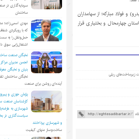
سرمایه‌گذاری در صن
) و فولاد مبارکه؛ از سهامداران
ساختمان
ان چهارمحال و بختیاری قرار
مهدی اسمی‌زاده؛ مد
که با رویکردی شفا
حمل‌ونقل را به سمت
اشتغال‌زایی سوق د
نخبگان صنعت ساخت
انجمن مديران مراكز
بنيان و نخبگان معر
ویت زیرساخت‌های ریلی
نخبگان ساختمان تقد
آینده‌ای روشن برای صنعت
پژمان جوزی و پیروز
کارشناسان صنعت سا
شهرسازی به عارضه‌یا
اه
سیاست‌گذاری در 
و شهرسازی پرداختند
ساخت‌وساز منهای کیفیت