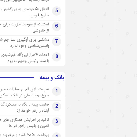
انتقال ۵۰ درصدی بنزین کشور ا
5
خلیج فارس
استفاده از سوخت مازوت برای ج
6
از خاموشی
مشکلی برای آبگیری سد چم شیر
7
باستان‌شناسی وجود ندارد
احداث ۴هزار نیروگاه خورشید
8
با سفر رئیس جمهور به یزد
بانک و بیمه
سرعت بالای انجام عملیات تامین
1
طرح نهضت ملی در بانک مسکن
صنعت بیمه با نگاه به عملکرد گذ
2
آینده را رقم خواهد زد
تاکید بر افزایش همکاری های 
3
تامین و پلیس راهور فراجا
پرداخت ۲۸۵۰ فقره وام فرزند
4