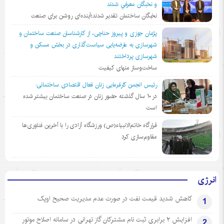
و نخبگان معرفي شدند
نخبگان ساختمان تقدیر شدند؛آینده‌ای روشن برای صنعت
پژمان جوزی و پیروز حناچی، از کارشناسان صنعت ساختمان و
شهرسازی به عارضه‌یابی سیاست‌گذاری در بخش مسکن و
شهرسازی پرداختند
ساخت‌وساز منهای کیفیت
رئیس انجمن کارفرمایی زنان فعال اقتصادی ساختمانی:
در ١٠ سال گذشته حضور زنان در صنعت ساختمان بیشتر شده
است
قرارگاه خاتم‌الانبیاء(ص) ورزشگاه آزادی را با آخرین فناوری‌ها
مقاوم‌سازی کرد
انرژی
کاهش شدید قیمت نفت در صورت عدم مدیریت صحیح اوپک
1
افزایش ۲ برابری ثبت نام مشترکان گاز تهرانی‌ در سامانه اصلاح موتور
2