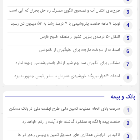
طرح‌های انتقال آب و تصحیح الگوی مصرف راه حل بحران کم آبی است
3
تولید ۹ ماهه صنعت پتروشیمی با ۷ درصد رشد به ۵۳ میلیون تن رسید
4
انتقال ۵۰ درصدی بنزین کشور از منطقه خلیج فارس
5
استفاده از سوخت مازوت برای جلوگیری از خاموشی
6
مشکلی برای آبگیری سد چم شیر از نظر باستان‌شناسی وجود ندارد
7
احداث ۴هزار نیروگاه خورشیدی همزمان با سفر رئیس جمهور به یزد
8
بانک و بیمه
سرعت بالای انجام عملیات تامین مالی طرح نهضت ملی در بانک مسکن
1
صنعت بیمه با نگاه به عملکرد گذشته خود آینده را رقم خواهد زد
2
تاکید بر افزایش همکاری های صندوق تامین و پلیس راهور فراجا
3