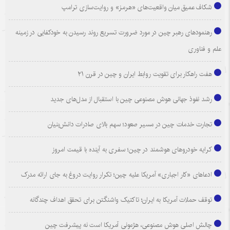
شکاف عمیق میان واقعیت‌های «هرمز» و روایت‌سازی ترامپ
رهنمودهای رهبر چین در مورد ضرورت تسریع روند رسیدن به خودکفایی در زمینه
علم و فناوری
هفت راهکار برای تقویت روابط ایران و چین در قرن ۲۱
رشد نفوذ جهانی هوش مصنوعی چین با استقبال از مدل‌های جدید
تجارت خدمات چین در مسیر صعود؛ سهم بالای صادرات دانش‌بنیان
کرایه خودروهای هوشمند در چین؛ سفری به آینده با قیمت امروز
ادعاهای «کار اجباری» آمریکا علیه چین؛ تکرار روایت دروغ به جای ارائه مدرک
توقف حملات آمریکا به ایران؛ تاکتیک واشنگتن برای تحقق اهداف چندگانه
چالش اصلی هوش مصنوعی، هژمونی آمریکا است نه پیشرفت چین