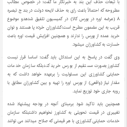
با تبعات حذف اين بند به خبرنگار ما گفت: در خصوص مطالب
مطروحه که احتمالاً باعث رای به حذف لایحه دولت در بند ج تبصره
۸ (عرضه اوره در بورس کالا) در کمیسیون تلفیق شدهدو موضوع
قریب به این مضمون مطرح است:کشاورزان خرده پا هستند و توان
خرید عمده از بورس را ندارند و همچنين افزایش قیمت اوره باعث
خسارت به کشاورزان میشود.
وى گفت در پاسخ به اين استدلال بايد گفت: اساسا قرار نیست
کشاورز بصورت مستقيم از بورس خرید کندبلکه سازمان خدمات
حمایتی کشاورزی این مسئوليت را برعهده خواهد داشت که به
مقدار نیاز (واقعی) از بورس اوره را تهیه و بین کشاورزان مطابق با
رویه جاری خود توزیع نماید.
همچنين بايد تاكيد شود برمبناى آنچه در بودجه پيشنهاد شده
تغییری در قیمت تحویلی به کشاورز نخواهیم داشتبلكه سازمان
خدمات حمايتى كشاورزى با هر قیمتی که صلاح میدانند می توانند