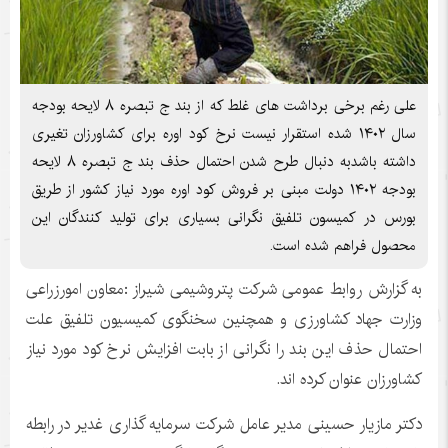
علی رغم برخی برداشت های غلط که از بند ج تبصره ۸ لایحه بودجه
سال ۱۴۰۲ شده استقرار نیست نرخ کود اوره برای کشاورزان تغیری
داشته باشدبه دنبال طرح شدن احتمال حذف بند ج تبصره ۸ لایحه
بودجه ۱۴۰۲ دولت مبنی بر فروش کود اوره مورد نیاز کشور از طریق
بورس در کمیسون تلفیق نگرانی بسیاری برای تولید کنندگان این
محصول فراهم شده است.
به گزارش روابط عمومی شرکت پتروشیمی شیراز :معاون امورزراعی
وزارت جهاد کشاورزی و همچنین سخنگوی کمیسیون تلفیق علت
احتمال حذف این بند را نگرانی از بابت افزایش نرخ کود مورد نیاز
کشاورزان عنوان کرده اند.
دكتر مازيار حسينى مدير عامل شركت سرمايه گذارى غدير در رابطه