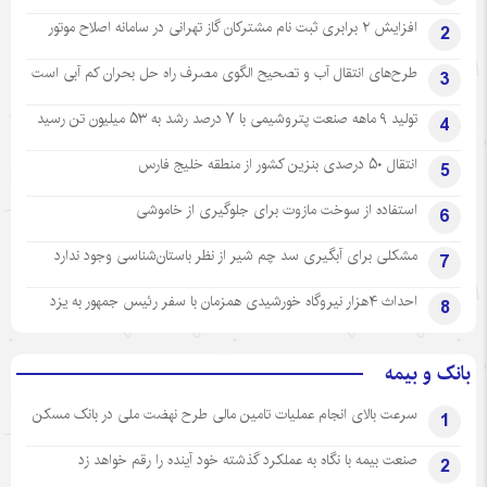
افزایش ۲ برابری ثبت نام مشترکان گاز تهرانی‌ در سامانه اصلاح موتور
2
طرح‌های انتقال آب و تصحیح الگوی مصرف راه حل بحران کم آبی است
3
تولید ۹ ماهه صنعت پتروشیمی با ۷ درصد رشد به ۵۳ میلیون تن رسید
4
انتقال ۵۰ درصدی بنزین کشور از منطقه خلیج فارس
5
استفاده از سوخت مازوت برای جلوگیری از خاموشی
6
مشکلی برای آبگیری سد چم شیر از نظر باستان‌شناسی وجود ندارد
7
احداث ۴هزار نیروگاه خورشیدی همزمان با سفر رئیس جمهور به یزد
8
بانک و بیمه
سرعت بالای انجام عملیات تامین مالی طرح نهضت ملی در بانک مسکن
1
صنعت بیمه با نگاه به عملکرد گذشته خود آینده را رقم خواهد زد
2