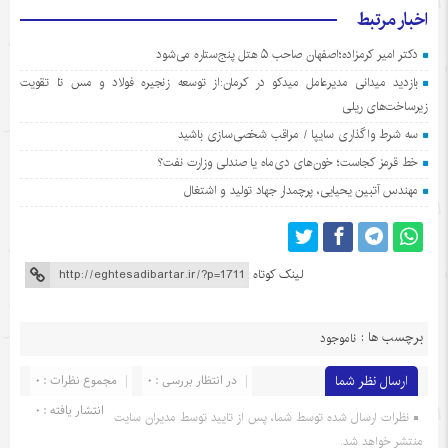
اخبار مرتبط
دکتر امیر کرمزاده؛اصفهان صاحب ۵ هتل پنج‌ستاره می‌شود
بازدید میدانی مدیرعامل میدکو در کرمان:از توسعه زنجیره فولاد و مس تا تقویت
زیرساخت‌های ریلی
سه شرط واگذاری سایپا / مراقب شخصی‌سازی باشید
خط قرمز کجاست؛ خون‌های دی‌ماه یا صندلی وزارت نفت؟
مهندس آتبین یحیایی، پرچمدار جهاد تولید و اشتغال
لینک کوتاه
برچسب ها :
ناموجود
ارسال نظر شما
در انتظار بررسی : 0
مجموع نظرات : 0
انتشار یافته : 0
نظرات ارسال شده توسط شما، پس از تایید توسط مدیران سایت
منتشر خواهد شد.