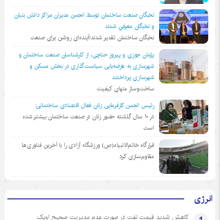
نخبگان صنعت ساختمان توسط انجمن مديران مراكز دانش بنيان
و نخبگان معرفي شدند
نخبگان ساختمان تقدیر شدند؛آینده‌ای روشن برای صنعت
پژمان جوزی و پیروز حناچی، از کارشناسان صنعت ساختمان و
شهرسازی به عارضه‌یابی سیاست‌گذاری در بخش مسکن و
شهرسازی پرداختند
ساخت‌وساز منهای کیفیت
رئیس انجمن کارفرمایی زنان فعال اقتصادی ساختمانی:
در ١٠ سال گذشته حضور زنان در صنعت ساختمان بیشتر شده
است
قرارگاه خاتم‌الانبیاء(ص) ورزشگاه آزادی را با آخرین فناوری‌ها
مقاوم‌سازی کرد
انرژی
کاهش شدید قیمت نفت در صورت عدم مدیریت صحیح اوپک