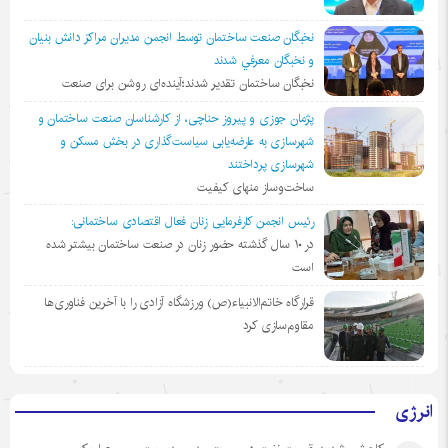
نخبگان صنعت ساختمان توسط انجمن مديران مراكز دانش بنيان
و نخبگان معرفي شدند
نخبگان ساختمان تقدیر شدند؛آینده‌ای روشن برای صنعت
پژمان جوزی و پیروز حناچی، از کارشناسان صنعت ساختمان و
شهرسازی به عارضه‌یابی سیاست‌گذاری در بخش مسکن و
شهرسازی پرداختند
ساخت‌وساز منهای کیفیت
رئیس انجمن کارفرمایی زنان فعال اقتصادی ساختمانی:
در ١٠ سال گذشته حضور زنان در صنعت ساختمان بیشتر شده
است
قرارگاه خاتم‌الانبیاء(ص) ورزشگاه آزادی را با آخرین فناوری‌ها
مقاوم‌سازی کرد
انرژی