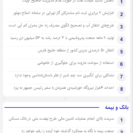
کاهش شدید قیمت نفت در صورت عدم مدیریت صحیح اوپک
1
افزایش ۲ برابری ثبت نام مشترکان گاز تهرانی‌ در سامانه اصلاح موتور
2
طرح‌های انتقال آب و تصحیح الگوی مصرف راه حل بحران کم آبی است
3
تولید ۹ ماهه صنعت پتروشیمی با ۷ درصد رشد به ۵۳ میلیون تن رسید
4
انتقال ۵۰ درصدی بنزین کشور از منطقه خلیج فارس
5
استفاده از سوخت مازوت برای جلوگیری از خاموشی
6
مشکلی برای آبگیری سد چم شیر از نظر باستان‌شناسی وجود ندارد
7
احداث ۴هزار نیروگاه خورشیدی همزمان با سفر رئیس جمهور به یزد
8
بانک و بیمه
سرعت بالای انجام عملیات تامین مالی طرح نهضت ملی در بانک مسکن
1
صنعت بیمه با نگاه به عملکرد گذشته خود آینده را رقم خواهد زد
2