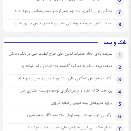
6
مشکلی برای آبگیری سد چم شیر از نظر باستان‌شناسی وجود ندارد
7
احداث ۴هزار نیروگاه خورشیدی همزمان با سفر رئیس جمهور به یزد
8
بانک و بیمه
سرعت بالای انجام عملیات تامین مالی طرح نهضت ملی در بانک مسکن
1
صنعت بیمه با نگاه به عملکرد گذشته خود آینده را رقم خواهد زد
2
تاکید بر افزایش همکاری های صندوق تامین و پلیس راهور فراجا
3
پرداخت ۲۸۵۰ فقره وام فرزندآوری توسط موسسه اعتباری ملل
4
بازدید مدیرعامل بیمه میهن از شعبه قزوین
5
برگزاری دوره آموزشی بیمه آرمان ویژه نمایندگان شعبه شیراز
6
اتصال بانک ملی ایران به پنجره ملی خدمات دولت هوشمند
7