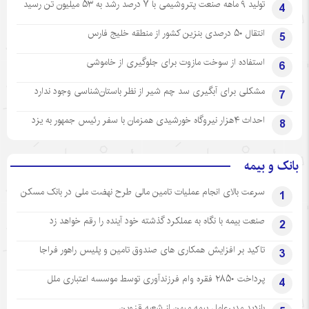
تولید ۹ ماهه صنعت پتروشیمی با ۷ درصد رشد به ۵۳ میلیون تن رسید
4
انتقال ۵۰ درصدی بنزین کشور از منطقه خلیج فارس
5
استفاده از سوخت مازوت برای جلوگیری از خاموشی
6
مشکلی برای آبگیری سد چم شیر از نظر باستان‌شناسی وجود ندارد
7
احداث ۴هزار نیروگاه خورشیدی همزمان با سفر رئیس جمهور به یزد
8
بانک و بیمه
سرعت بالای انجام عملیات تامین مالی طرح نهضت ملی در بانک مسکن
1
صنعت بیمه با نگاه به عملکرد گذشته خود آینده را رقم خواهد زد
2
تاکید بر افزایش همکاری های صندوق تامین و پلیس راهور فراجا
3
پرداخت ۲۸۵۰ فقره وام فرزندآوری توسط موسسه اعتباری ملل
4
بازدید مدیرعامل بیمه میهن از شعبه قزوین