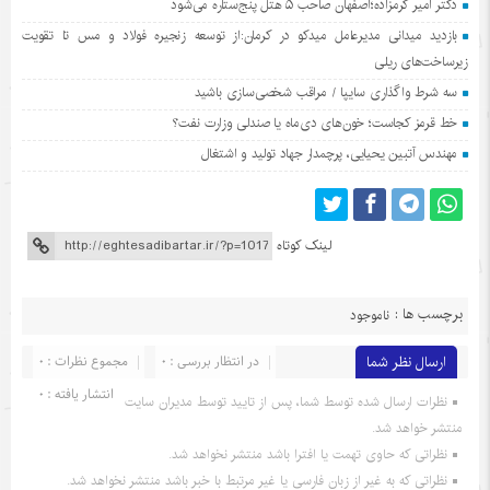
دکتر امیر کرمزاده؛اصفهان صاحب ۵ هتل پنج‌ستاره می‌شود
بازدید میدانی مدیرعامل میدکو در کرمان:از توسعه زنجیره فولاد و مس تا تقویت
زیرساخت‌های ریلی
سه شرط واگذاری سایپا / مراقب شخصی‌سازی باشید
خط قرمز کجاست؛ خون‌های دی‌ماه یا صندلی وزارت نفت؟
مهندس آتبین یحیایی، پرچمدار جهاد تولید و اشتغال
لینک کوتاه
برچسب ها :
ناموجود
ارسال نظر شما
در انتظار بررسی : 0
مجموع نظرات : 0
انتشار یافته : 0
نظرات ارسال شده توسط شما، پس از تایید توسط مدیران سایت
منتشر خواهد شد.
نظراتی که حاوی تهمت یا افترا باشد منتشر نخواهد شد.
نظراتی که به غیر از زبان فارسی یا غیر مرتبط با خبر باشد منتشر نخواهد شد.