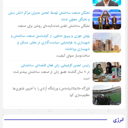
نخبگان صنعت ساختمان توسط انجمن مديران مراكز دانش بنيان
و نخبگان معرفي شدند
نخبگان ساختمان تقدیر شدند؛آینده‌ای روشن برای صنعت
پژمان جوزی و پیروز حناچی، از کارشناسان صنعت ساختمان و
شهرسازی به عارضه‌یابی سیاست‌گذاری در بخش مسکن و
شهرسازی پرداختند
ساخت‌وساز منهای کیفیت
رئیس انجمن کارفرمایی زنان فعال اقتصادی ساختمانی:
در ١٠ سال گذشته حضور زنان در صنعت ساختمان بیشتر شده
است
قرارگاه خاتم‌الانبیاء(ص) ورزشگاه آزادی را با آخرین فناوری‌ها
مقاوم‌سازی کرد
انرژی