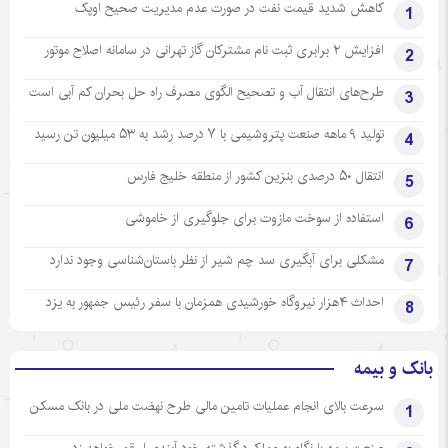
کاهش شدید قیمت نفت در صورت عدم مدیریت صحیح اوپک
1
افزایش ۲ برابری ثبت نام مشترکان گاز تهرانی‌ در سامانه اصلاح موتور
2
طرح‌های انتقال آب و تصحیح الگوی مصرف راه حل بحران کم آبی است
3
تولید ۹ ماهه صنعت پتروشیمی با ۷ درصد رشد به ۵۳ میلیون تن رسید
4
انتقال ۵۰ درصدی بنزین کشور از منطقه خلیج فارس
5
استفاده از سوخت مازوت برای جلوگیری از خاموشی
6
مشکلی برای آبگیری سد چم شیر از نظر باستان‌شناسی وجود ندارد
7
احداث ۴هزار نیروگاه خورشیدی همزمان با سفر رئیس جمهور به یزد
8
بانک و بیمه
سرعت بالای انجام عملیات تامین مالی طرح نهضت ملی در بانک مسکن
1
صنعت بیمه با نگاه به عملکرد گذشته خود آینده را رقم خواهد زد