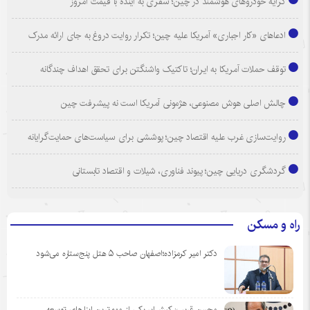
کرایه خودروهای هوشمند در چین؛ سفری به آینده با قیمت امروز
ادعاهای «کار اجباری» آمریکا علیه چین؛ تکرار روایت دروغ به جای ارائه مدرک
توقف حملات آمریکا به ایران؛ تاکتیک واشنگتن برای تحقق اهداف چندگانه
چالش اصلی هوش مصنوعی، هژمونی آمریکا است نه پیشرفت چین
روایت‌سازی غرب علیه اقتصاد چین؛ پوششی برای سیاست‌های حمایت‌گرایانه
گردشگری دریایی چین؛ پیوند فناوری، شیلات و اقتصاد تابستانی
راه و مسکن
دکتر امیر کرمزاده؛اصفهان صاحب ۵ هتل پنج‌ستاره می‌شود
محسن قریب: کیش‌ایر یکی از مهم‌ترین ابزارهای توسعه