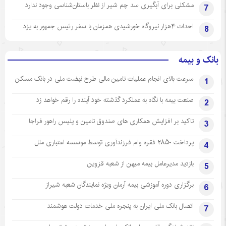
مشکلی برای آبگیری سد چم شیر از نظر باستان‌شناسی وجود ندارد
7
احداث ۴هزار نیروگاه خورشیدی همزمان با سفر رئیس جمهور به یزد
8
بانک و بیمه
سرعت بالای انجام عملیات تامین مالی طرح نهضت ملی در بانک مسکن
1
صنعت بیمه با نگاه به عملکرد گذشته خود آینده را رقم خواهد زد
2
تاکید بر افزایش همکاری های صندوق تامین و پلیس راهور فراجا
3
پرداخت ۲۸۵۰ فقره وام فرزندآوری توسط موسسه اعتباری ملل
4
بازدید مدیرعامل بیمه میهن از شعبه قزوین
5
برگزاری دوره آموزشی بیمه آرمان ویژه نمایندگان شعبه شیراز
6
اتصال بانک ملی ایران به پنجره ملی خدمات دولت هوشمند
7