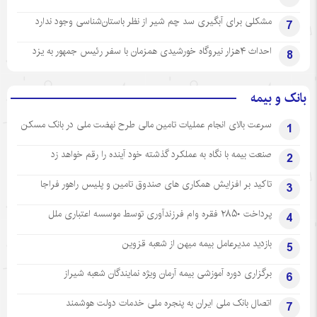
مشکلی برای آبگیری سد چم شیر از نظر باستان‌شناسی وجود ندارد
7
احداث ۴هزار نیروگاه خورشیدی همزمان با سفر رئیس جمهور به یزد
8
بانک و بیمه
سرعت بالای انجام عملیات تامین مالی طرح نهضت ملی در بانک مسکن
1
صنعت بیمه با نگاه به عملکرد گذشته خود آینده را رقم خواهد زد
2
تاکید بر افزایش همکاری های صندوق تامین و پلیس راهور فراجا
3
پرداخت ۲۸۵۰ فقره وام فرزندآوری توسط موسسه اعتباری ملل
4
بازدید مدیرعامل بیمه میهن از شعبه قزوین
5
برگزاری دوره آموزشی بیمه آرمان ویژه نمایندگان شعبه شیراز
6
اتصال بانک ملی ایران به پنجره ملی خدمات دولت هوشمند
7