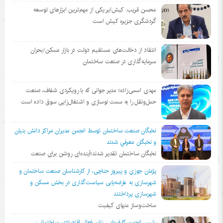
محسن قریب: کیش‌ایر یکی از مهم‌ترین ابزارهای توسعه
گردشگری جزیره کیش است
انتقاد از دخالت‌های مستقیم دولت در بازار مسکن/بحران
سرمایه‌گذاری در صنعت ساختمان
مهدی اسمی‌زاده؛ مدیر جوانی که با رویکردی شفاف، صنعت
حمل‌ونقل را به سمت نوسازی و اشتغال‌زایی سوق داده است
نخبگان صنعت ساختمان توسط انجمن مديران مراكز دانش بنيان
و نخبگان معرفي شدند
نخبگان ساختمان تقدیر شدند؛آینده‌ای روشن برای صنعت
پژمان جوزی و پیروز حناچی، از کارشناسان صنعت ساختمان و
شهرسازی به عارضه‌یابی سیاست‌گذاری در بخش مسکن و
شهرسازی پرداختند
ساخت‌وساز منهای کیفیت
رئیس انجمن کارفرمایی زنان فعال اقتصادی ساختمانی: