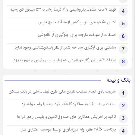
تولید ۹ ماهه صنعت پتروشیمی با ۷ درصد رشد به ۵۳ میلیون تن رسید
4
انتقال ۵۰ درصدی بنزین کشور از منطقه خلیج فارس
5
استفاده از سوخت مازوت برای جلوگیری از خاموشی
6
مشکلی برای آبگیری سد چم شیر از نظر باستان‌شناسی وجود ندارد
7
احداث ۴هزار نیروگاه خورشیدی همزمان با سفر رئیس جمهور به یزد
8
بانک و بیمه
سرعت بالای انجام عملیات تامین مالی طرح نهضت ملی در بانک مسکن
1
صنعت بیمه با نگاه به عملکرد گذشته خود آینده را رقم خواهد زد
2
تاکید بر افزایش همکاری های صندوق تامین و پلیس راهور فراجا
3
پرداخت ۲۸۵۰ فقره وام فرزندآوری توسط موسسه اعتباری ملل
4