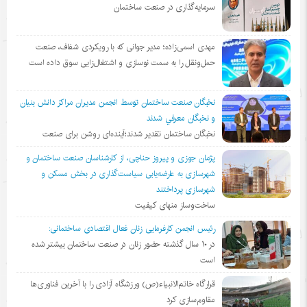
سرمایه‌گذاری در صنعت ساختمان
مهدی اسمی‌زاده؛ مدیر جوانی که با رویکردی شفاف، صنعت
حمل‌ونقل را به سمت نوسازی و اشتغال‌زایی سوق داده است
نخبگان صنعت ساختمان توسط انجمن مديران مراكز دانش بنيان
و نخبگان معرفي شدند
نخبگان ساختمان تقدیر شدند؛آینده‌ای روشن برای صنعت
پژمان جوزی و پیروز حناچی، از کارشناسان صنعت ساختمان و
شهرسازی به عارضه‌یابی سیاست‌گذاری در بخش مسکن و
شهرسازی پرداختند
ساخت‌وساز منهای کیفیت
رئیس انجمن کارفرمایی زنان فعال اقتصادی ساختمانی:
در ١٠ سال گذشته حضور زنان در صنعت ساختمان بیشتر شده
است
قرارگاه خاتم‌الانبیاء(ص) ورزشگاه آزادی را با آخرین فناوری‌ها
مقاوم‌سازی کرد