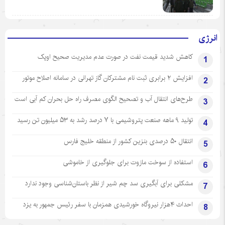
انرژی
کاهش شدید قیمت نفت در صورت عدم مدیریت صحیح اوپک
1
افزایش ۲ برابری ثبت نام مشترکان گاز تهرانی‌ در سامانه اصلاح موتور
2
طرح‌های انتقال آب و تصحیح الگوی مصرف راه حل بحران کم آبی است
3
تولید ۹ ماهه صنعت پتروشیمی با ۷ درصد رشد به ۵۳ میلیون تن رسید
4
انتقال ۵۰ درصدی بنزین کشور از منطقه خلیج فارس
5
استفاده از سوخت مازوت برای جلوگیری از خاموشی
6
مشکلی برای آبگیری سد چم شیر از نظر باستان‌شناسی وجود ندارد
7
احداث ۴هزار نیروگاه خورشیدی همزمان با سفر رئیس جمهور به یزد
8