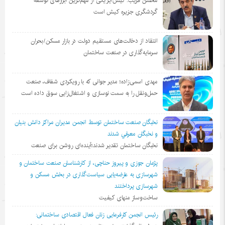
محسن قریب: کیش‌ایر یکی از مهم‌ترین ابزارهای توسعه
گردشگری جزیره کیش است
انتقاد از دخالت‌های مستقیم دولت در بازار مسکن/بحران
سرمایه‌گذاری در صنعت ساختمان
مهدی اسمی‌زاده؛ مدیر جوانی که با رویکردی شفاف، صنعت
حمل‌ونقل را به سمت نوسازی و اشتغال‌زایی سوق داده است
نخبگان صنعت ساختمان توسط انجمن مديران مراكز دانش بنيان
و نخبگان معرفي شدند
نخبگان ساختمان تقدیر شدند؛آینده‌ای روشن برای صنعت
پژمان جوزی و پیروز حناچی، از کارشناسان صنعت ساختمان و
شهرسازی به عارضه‌یابی سیاست‌گذاری در بخش مسکن و
شهرسازی پرداختند
ساخت‌وساز منهای کیفیت
رئیس انجمن کارفرمایی زنان فعال اقتصادی ساختمانی: