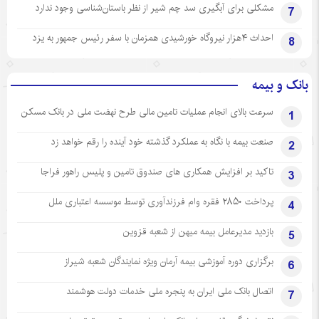
مشکلی برای آبگیری سد چم شیر از نظر باستان‌شناسی وجود ندارد
7
احداث ۴هزار نیروگاه خورشیدی همزمان با سفر رئیس جمهور به یزد
8
بانک و بیمه
سرعت بالای انجام عملیات تامین مالی طرح نهضت ملی در بانک مسکن
1
صنعت بیمه با نگاه به عملکرد گذشته خود آینده را رقم خواهد زد
2
تاکید بر افزایش همکاری های صندوق تامین و پلیس راهور فراجا
3
پرداخت ۲۸۵۰ فقره وام فرزندآوری توسط موسسه اعتباری ملل
4
بازدید مدیرعامل بیمه میهن از شعبه قزوین
5
برگزاری دوره آموزشی بیمه آرمان ویژه نمایندگان شعبه شیراز
6
اتصال بانک ملی ایران به پنجره ملی خدمات دولت هوشمند
7