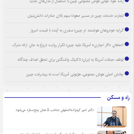
رشد نفوذ جهانی هوش مصنوعی چین با استقبال از مدل‌های جدید
تجارت خدمات چین در مسیر صعود؛ سهم بالای صادرات دانش‌بنیان
کرایه خودروهای هوشمند در چین؛ سفری به آینده با قیمت امروز
ادعاهای «کار اجباری» آمریکا علیه چین؛ تکرار روایت دروغ به جای ارائه مدرک
توقف حملات آمریکا به ایران؛ تاکتیک واشنگتن برای تحقق اهداف چندگانه
چالش اصلی هوش مصنوعی، هژمونی آمریکا است نه پیشرفت چین
راه و مسکن
دکتر امیر کرمزاده؛اصفهان صاحب ۵ هتل پنج‌ستاره می‌شود