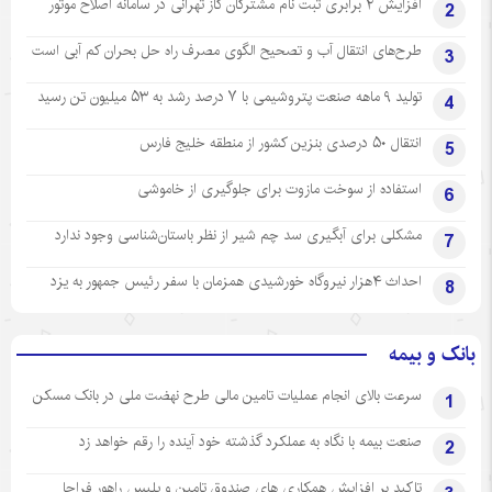
افزایش ۲ برابری ثبت نام مشترکان گاز تهرانی‌ در سامانه اصلاح موتور
2
طرح‌های انتقال آب و تصحیح الگوی مصرف راه حل بحران کم آبی است
3
تولید ۹ ماهه صنعت پتروشیمی با ۷ درصد رشد به ۵۳ میلیون تن رسید
4
انتقال ۵۰ درصدی بنزین کشور از منطقه خلیج فارس
5
استفاده از سوخت مازوت برای جلوگیری از خاموشی
6
مشکلی برای آبگیری سد چم شیر از نظر باستان‌شناسی وجود ندارد
7
احداث ۴هزار نیروگاه خورشیدی همزمان با سفر رئیس جمهور به یزد
8
بانک و بیمه
سرعت بالای انجام عملیات تامین مالی طرح نهضت ملی در بانک مسکن
1
صنعت بیمه با نگاه به عملکرد گذشته خود آینده را رقم خواهد زد
2
تاکید بر افزایش همکاری های صندوق تامین و پلیس راهور فراجا