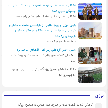
نخبگان صنعت ساختمان توسط انجمن مديران مراكز دانش بنيان
و نخبگان معرفي شدند
نخبگان ساختمان تقدیر شدند؛آینده‌ای روشن برای صنعت
پژمان جوزی و پیروز حناچی، از کارشناسان صنعت ساختمان و
شهرسازی به عارضه‌یابی سیاست‌گذاری در بخش مسکن و
شهرسازی پرداختند
ساخت‌وساز منهای کیفیت
رئیس انجمن کارفرمایی زنان فعال اقتصادی ساختمانی:
در ١٠ سال گذشته حضور زنان در صنعت ساختمان بیشتر شده
است
قرارگاه خاتم‌الانبیاء(ص) ورزشگاه آزادی را با آخرین فناوری‌ها
مقاوم‌سازی کرد
انرژی
کاهش شدید قیمت نفت در صورت عدم مدیریت صحیح اوپک
1