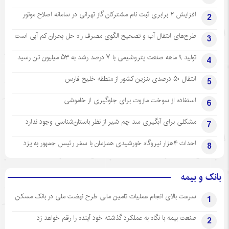
افزایش ۲ برابری ثبت نام مشترکان گاز تهرانی‌ در سامانه اصلاح موتور
2
طرح‌های انتقال آب و تصحیح الگوی مصرف راه حل بحران کم آبی است
3
تولید ۹ ماهه صنعت پتروشیمی با ۷ درصد رشد به ۵۳ میلیون تن رسید
4
انتقال ۵۰ درصدی بنزین کشور از منطقه خلیج فارس
5
استفاده از سوخت مازوت برای جلوگیری از خاموشی
6
مشکلی برای آبگیری سد چم شیر از نظر باستان‌شناسی وجود ندارد
7
احداث ۴هزار نیروگاه خورشیدی همزمان با سفر رئیس جمهور به یزد
8
بانک و بیمه
سرعت بالای انجام عملیات تامین مالی طرح نهضت ملی در بانک مسکن
1
صنعت بیمه با نگاه به عملکرد گذشته خود آینده را رقم خواهد زد
2