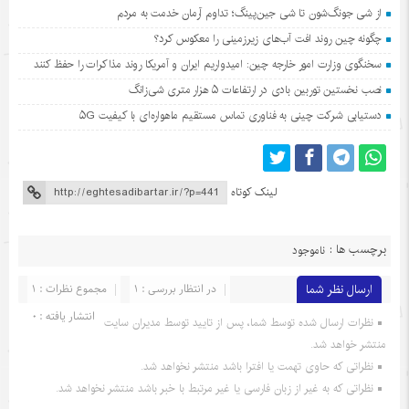
از شی جونگ‌شون تا شی جین‌پینگ؛ تداوم آرمان خدمت به مردم
چگونه چین روند افت آب‌های زیرزمینی را معکوس کرد؟
سخنگوی وزارت امور خارجه چین: امیدواریم ایران و آمریکا روند مذاکرات را حفظ کنند
نصب نخستین توربین بادی در ارتفاعات ۵ هزار متری شی‌زانگ
دستیابی شرکت چینی به فناوری تماس مستقیم ماهواره‌ای با کیفیت ۵G
لینک کوتاه
برچسب ها :
ناموجود
ارسال نظر شما
در انتظار بررسی : 1
مجموع نظرات : 1
انتشار یافته : 0
نظرات ارسال شده توسط شما، پس از تایید توسط مدیران سایت
منتشر خواهد شد.
نظراتی که حاوی تهمت یا افترا باشد منتشر نخواهد شد.
نظراتی که به غیر از زبان فارسی یا غیر مرتبط با خبر باشد منتشر نخواهد شد.