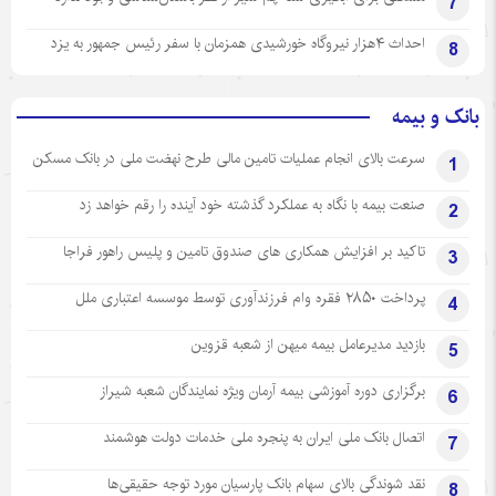
7
احداث ۴هزار نیروگاه خورشیدی همزمان با سفر رئیس جمهور به یزد
8
بانک و بیمه
سرعت بالای انجام عملیات تامین مالی طرح نهضت ملی در بانک مسکن
1
صنعت بیمه با نگاه به عملکرد گذشته خود آینده را رقم خواهد زد
2
تاکید بر افزایش همکاری های صندوق تامین و پلیس راهور فراجا
3
پرداخت ۲۸۵۰ فقره وام فرزندآوری توسط موسسه اعتباری ملل
4
بازدید مدیرعامل بیمه میهن از شعبه قزوین
5
برگزاری دوره آموزشی بیمه آرمان ویژه نمایندگان شعبه شیراز
6
اتصال بانک ملی ایران به پنجره ملی خدمات دولت هوشمند
7
نقد شوندگی بالای سهام بانک پارسیان مورد توجه حقیقی‌ها
8