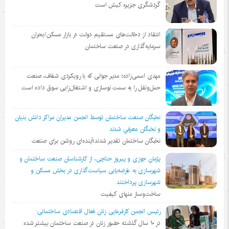
گردشگری جزیره کیش است
انتقاد از دخالت‌های مستقیم دولت در بازار مسکن/بحران
سرمایه‌گذاری در صنعت ساختمان
مهدی اسمی‌زاده؛ مدیر جوانی که با رویکردی شفاف، صنعت
حمل‌ونقل را به سمت نوسازی و اشتغال‌زایی سوق داده است
نخبگان صنعت ساختمان توسط انجمن مديران مراكز دانش بنيان
و نخبگان معرفي شدند
نخبگان ساختمان تقدیر شدند؛آینده‌ای روشن برای صنعت
پژمان جوزی و پیروز حناچی، از کارشناسان صنعت ساختمان و
شهرسازی به عارضه‌یابی سیاست‌گذاری در بخش مسکن و
شهرسازی پرداختند
ساخت‌وساز منهای کیفیت
رئیس انجمن کارفرمایی زنان فعال اقتصادی ساختمانی:
در ١٠ سال گذشته حضور زنان در صنعت ساختمان بیشتر شده